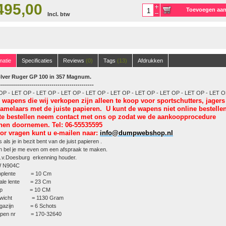
495,00
Toevoegen aa
Incl. btw
winkelwagen
matie
Specificaties
Reviews
(0)
Tags
(13)
Afdrukken
lver Ruger GP 100 in 357 Magnum.
-----------------------------------------------
OP - LET OP - LET OP - LET OP - LET OP - LET OP - LET OP - LET OP - LET OP - LET O
 wapens die wij verkopen
zijn alleen te koop voor sportschutters, jagers
zamelaars met de
juiste papieren. U kunt de wapens niet online bestellen
te bestellen neem contact met ons op zodat we de aankoopprocedure
nen doornemen. Tel: 06-55535595
or vragen kunt u e-mailen naar:
info@dumpwebshop.nl
 als je in bezit bent van de juist papieren .
 bel je me even om een afspraak te maken.
.v.Doesburg erkenning houder.
 N904C
oplente = 10 Cm
tale lente = 23 Cm
rip = 10 CM
wicht = 1130 Gram
gazijn = 6 Schots
pen nr = 170-32640