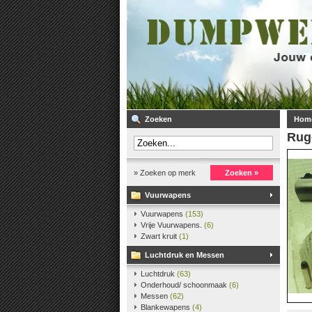
Zoeken
Hom
Rug
» Zoeken op merk
Zoeken »
Vuurwapens
Vuurwapens
(153)
Vrije Vuurwapens.
(6)
Zwart kruit
(1)
Luchtdruk en Messen
Luchtdruk
(63)
Onderhoud/ schoonmaak
(6)
Messen
(62)
Blankewapens
(4)