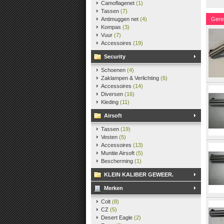
Camoflagenet
(1)
Tassen
(7)
Antimuggen net
(4)
Gere
Kompas
(3)
Vuur
(7)
Accessoires
(19)
Security
Schoenen
(4)
Zaklampen & Verlichting
(6)
Accessoires
(14)
Diversen
(16)
Kleding
(11)
Airsoft
Tassen
(19)
Vesten
(5)
Accessoires
(13)
Munitie Airsoft
(5)
Bescherming
(1)
KLEIN KALIBER GEWEER.
Merken
Colt
(8)
CZ
(5)
Desert Eagle
(2)