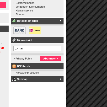
Betaalmethoden
n
Verzenden & retourneren
Klantenservice
Sitemap
Betaalmethoden
Nieuwsbrief
P -
 en
,
» Privacy Policy
Abonneer »
RSS feeds
Nieuwste producten
Sitemap