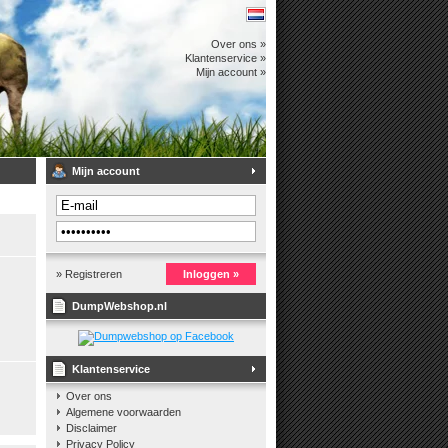
Over ons »
Klantenservice »
Mijn account »
Mijn account
» Registreren
Inloggen »
DumpWebshop.nl
Klantenservice
Over ons
Algemene voorwaarden
Disclaimer
Privacy Policy