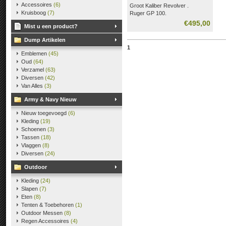
Accessoires
(6)
Groot Kaliber Revolver .
Kruisboog
(7)
Ruger GP 100.
€495,00
Mist u een product?
Dump Artikelen
1
Emblemen
(45)
Oud
(64)
Verzamel
(63)
Diversen
(42)
Van Alles
(3)
Army & Navy Nieuw
Nieuw toegevoegd
(6)
Kleding
(19)
Schoenen
(3)
Tassen
(18)
Vlaggen
(8)
Diversen
(24)
Outdoor
Kleding
(24)
Slapen
(7)
Eten
(8)
Tenten & Toebehoren
(1)
Outdoor Messen
(8)
Regen Accessoires
(4)