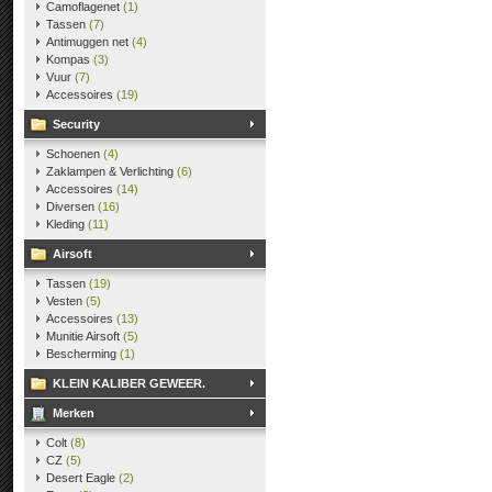
Camoflagenet
(1)
Tassen
(7)
Antimuggen net
(4)
Kompas
(3)
Vuur
(7)
Accessoires
(19)
Security
Schoenen
(4)
Zaklampen & Verlichting
(6)
Accessoires
(14)
Diversen
(16)
Kleding
(11)
Airsoft
Tassen
(19)
Vesten
(5)
Accessoires
(13)
Munitie Airsoft
(5)
Bescherming
(1)
KLEIN KALIBER GEWEER.
Merken
Colt
(8)
CZ
(5)
Desert Eagle
(2)