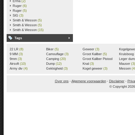
Erma
(2)
Ruger
(6)
Ruger
(5)
SIG
(3)
Smith & Wesson
(5)
Smith & Wesson
(5)
Smith & Wesson
(15)
Tags
22 LR
(8)
Biker
(5)
Geweer
(3)
Kogelgew
9 MM
(3)
Camouflage
(3)
Groot Kaliber
(5)
Kruisboog
9mm
(3)
Camping
(20)
Groot Kaliber Pistool
Leger du
Airsoft
(10)
Dump
(12)
(3)
Knal
(3)
Mauser
(3
Army div
(4)
Gekkigheid
(3)
Kogel geweer
(3)
Messen
(4
Over ons
-
Algemene voorwaarden
-
Disclaimer
-
Priva
© Copyright 202