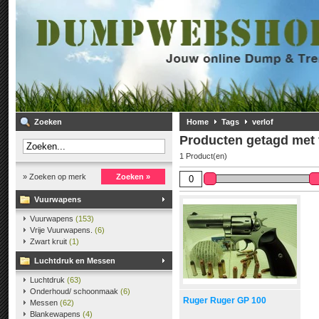
Zoeken
Home
Tags
verlof
Producten getagd met 
1 Product(en)
» Zoeken op merk
Zoeken »
Vuurwapens
Vuurwapens
(153)
Vrije Vuurwapens.
(6)
Zwart kruit
(1)
Luchtdruk en Messen
Luchtdruk
(63)
Onderhoud/ schoonmaak
(6)
Ruger Ruger GP 100
Messen
(62)
Blankewapens
(4)