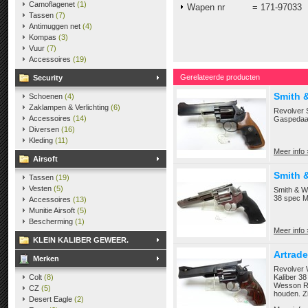
Camoflagenet
(1)
Wapen nr = 171-97033
Tassen
(7)
Antimuggen net
(4)
Kompas
(3)
Vuur
(7)
Accessoires
(19)
Gerelateerde producten
Security
Smith 
Schoenen
(4)
Zaklampen & Verlichting
(6)
Revolver 
Accessoires
(14)
Gaspedaal
Diversen
(16)
Kleding
(11)
Meer info 
Airsoft
Smith 
Tassen
(19)
Vesten
(5)
Smith & W
38 spec M
Accessoires
(13)
Munitie Airsoft
(5)
Bescherming
(1)
Meer info 
KLEIN KALIBER GEWEER.
Artrad
Merken
Revolver 
Colt
(8)
Kaliber 38
Wesson Re
CZ
(5)
houden. Zi
Desert Eagle
(2)