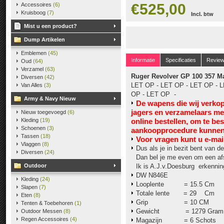
€525,00
Accessoires
(6)
Kruisboog
(7)
Incl. btw
Mist u een product?
Dump Artikelen
Emblemen
(45)
Informatie
Specificaties
Revie
Oud
(64)
Verzamel
(63)
Ruger Revolver GP 100 357 
Diversen
(42)
LET OP - LET OP - LET OP - L
Van Alles
(3)
OP - LET OP -
Army & Navy Nieuw
De wapens die wij verko
jagers en verzamelaars m
Nieuw toegevoegd
(6)
Kleding
(19)
online bestellen, om te be
Schoenen
(3)
aankoopprocedure kunnen 
Tassen
(18)
V
oor vragen kunt u e-mai
Vlaggen
(8)
Dus als je in bezit bent van de
Diversen
(24)
Dan bel je me even om een af
Outdoor
Ik is A.J.v.Doesburg erkennin
DW N846E
Kleding
(24)
Looplente = 15.5 Cm
Slapen
(7)
Totale lente = 29 Cm
Eten
(8)
Grip = 10 CM
Tenten & Toebehoren
(1)
Gewicht = 1279 Gram
Outdoor Messen
(8)
Regen Accessoires
(4)
Magazijn = 6 Schots