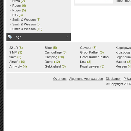
Meer info 
Erma
(2)
Ruger
(6)
Ruger
(5)
SIG
(3)
Smith & Wesson
(5)
Smith & Wesson
(5)
Smith & Wesson
(15)
Tags
22 LR
(8)
Biker
(5)
Geweer
(3)
Kogelgew
9 MM
(3)
Camouflage
(3)
Groot Kaliber
(5)
Kruisboog
9mm
(3)
Camping
(20)
Groot Kaliber Pistool
Leger du
Airsoft
(10)
Dump
(12)
(3)
Knal
(3)
Mauser
(3
Army div
(4)
Gekkigheid
(3)
Kogel geweer
(3)
Messen
(4
Over ons
-
Algemene voorwaarden
-
Disclaimer
-
Priva
© Copyright 202