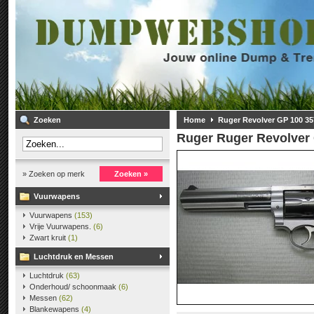
Zoeken
Home
Ruger Revolver GP 100 
Ruger
Ruger Revolver
» Zoeken op merk
Zoeken »
Vuurwapens
Vuurwapens
(153)
Vrije Vuurwapens.
(6)
Zwart kruit
(1)
Luchtdruk en Messen
Luchtdruk
(63)
Onderhoud/ schoonmaak
(6)
Messen
(62)
Blankewapens
(4)