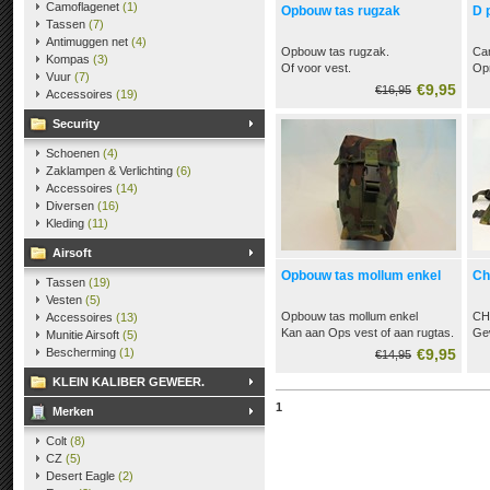
Camoflagenet
(1)
Opbouw tas rugzak
D 
Tassen
(7)
Antimuggen net
(4)
Opbouw tas rugzak.
Ca
Kompas
(3)
Of voor vest.
Opr
Vuur
(7)
Gem
€9,95
€16,95
Accessoires
(19)
iet
Op 
Security
elk
lig
Schoenen
(4)
Har
Zaklampen & Verlichting
(6)
aan
Accessoires
(14)
tel
Diversen
(16)
Kleding
(11)
Airsoft
Opbouw tas mollum enkel
Ch
Tassen
(19)
Vesten
(5)
Opbouw tas mollum enkel
CH
Accessoires
(13)
Kan aan Ops vest of aan rugtas.
Ge
Munitie Airsoft
(5)
Deze Artikelen liggen nu Bij
+ 2
Bescherming
(1)
€9,95
€14,95
Dumpstijl Harderwijk.
KLEIN KALIBER GEWEER.
aan de Luttekepoortstraat 18.
tel 0341 426910
1
Merken
Colt
(8)
CZ
(5)
Desert Eagle
(2)