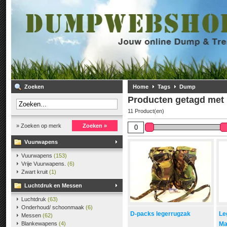
Zoeken
Home
Tags
Dump
Producten getagd me
11 Product(en)
» Zoeken op merk
Zoeken »
Vuurwapens
Vuurwapens
(153)
Vrije Vuurwapens.
(6)
Zwart kruit
(1)
Luchtdruk en Messen
Luchtdruk
(63)
Onderhoud/ schoonmaak
(6)
D-packs legerrugzak
Le
Messen
(62)
Blankewapens
(4)
Ma