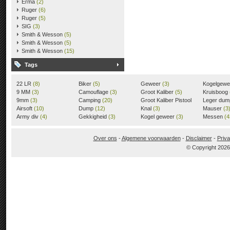
Erma
(2)
Ruger
(6)
Ruger
(5)
SIG
(3)
Smith & Wesson
(5)
Smith & Wesson
(5)
Smith & Wesson
(15)
Tags
22 LR
(8)
Biker
(5)
Geweer
(3)
Kogelgew
9 MM
(3)
Camouflage
(3)
Groot Kaliber
(5)
Kruisboog
9mm
(3)
Camping
(20)
Groot Kaliber Pistool
Leger du
Airsoft
(10)
Dump
(12)
(3)
Knal
(3)
Mauser
(3
Army div
(4)
Gekkigheid
(3)
Kogel geweer
(3)
Messen
(4
Over ons
-
Algemene voorwaarden
-
Disclaimer
-
Priva
© Copyright 202