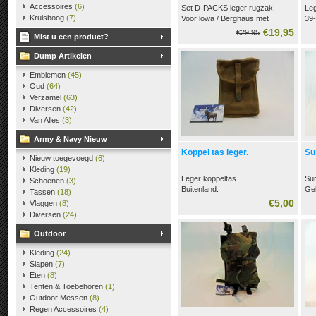
Accessoires
(6)
Set D-PACKS leger rugzak.
Le
Kruisboog
(7)
Voor lowa / Berghaus met
39
draagriem.Deze Artikelen liggen
€19,95
€29,95
Mist u een product?
nu Bij Dumpstijl Harderwijk.
aan de Luttekepoortstraat 18.
Dump Artikelen
tel 0341 426910
Emblemen
(45)
Oud
(64)
Verzamel
(63)
Diversen
(42)
Van Alles
(3)
Army & Navy Nieuw
Koppel tas leger.
Su
Nieuw toegevoegd
(6)
Kleding
(19)
Leger koppeltas.
Sur
Schoenen
(3)
Buitenland.
Geb
Tassen
(18)
Top peukentas.
nie
€5,00
Vlaggen
(8)
Met
Diversen
(24)
Outdoor
Kleding
(24)
Slapen
(7)
Eten
(8)
Tenten & Toebehoren
(1)
Outdoor Messen
(8)
Regen Accessoires
(4)