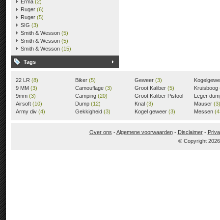
Erma
(2)
Ruger
(6)
Ruger
(5)
SIG
(3)
Smith & Wesson
(5)
Smith & Wesson
(5)
Smith & Wesson
(15)
Tags
22 LR
(8)
Biker
(5)
Geweer
(3)
Kogelgew
9 MM
(3)
Camouflage
(3)
Groot Kaliber
(5)
Kruisboog
9mm
(3)
Camping
(20)
Groot Kaliber Pistool
Leger du
Airsoft
(10)
Dump
(12)
(3)
Knal
(3)
Mauser
(3
Army div
(4)
Gekkigheid
(3)
Kogel geweer
(3)
Messen
(4
Over ons
-
Algemene voorwaarden
-
Disclaimer
-
Priva
© Copyright 202