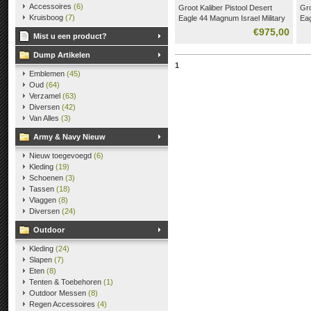
Accessoires
(6)
Groot Kaliber Pistool Desert
Gro
Ma
Kruisboog
(7)
Eagle 44 Magnum Israel Military
Ea
Industries.
Des
€975,00
Mist u een product?
Desert Eagle 41/44 Magnum
Kal
pistool, vuurwapens,
Gr
Dump Artikelen
1
Emblemen
(45)
Oud
(64)
Verzamel
(63)
Diversen
(42)
Van Alles
(3)
Army & Navy Nieuw
Nieuw toegevoegd
(6)
Kleding
(19)
Schoenen
(3)
Tassen
(18)
Vlaggen
(8)
Diversen
(24)
Outdoor
Kleding
(24)
Slapen
(7)
Eten
(8)
Tenten & Toebehoren
(1)
Outdoor Messen
(8)
Regen Accessoires
(4)