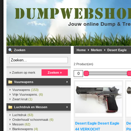
Zoeken
Home
Merken
Desert Eagle
2 Product(en)
» Zoeken op merk
Zoeken »
Vuurwapens
Vuurwapens
(153)
Vrije Vuurwapens.
(6)
Zwart kruit
(1)
Luchtdruk en Messen
Luchtdruk
(63)
Onderhoud/ schoonmaak
(6)
Desert Eagle Desert Eagle
De
Messen
(62)
Blankewapens
(4)
44 VERKOCHT
Pi