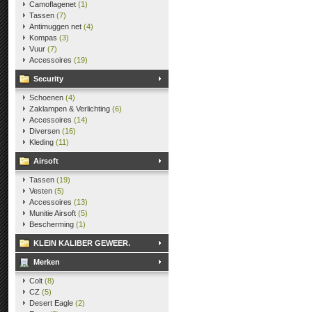
Camoflagenet
(1)
Tassen
(7)
Antimuggen net
(4)
Kompas
(3)
Vuur
(7)
Accessoires
(19)
Security
Schoenen
(4)
Zaklampen & Verlichting
(6)
Accessoires
(14)
Diversen
(16)
Kleding
(11)
Airsoft
Tassen
(19)
Vesten
(5)
Accessoires
(13)
Munitie Airsoft
(5)
Bescherming
(1)
KLEIN KALIBER GEWEER.
Merken
Colt
(8)
CZ
(5)
Desert Eagle
(2)