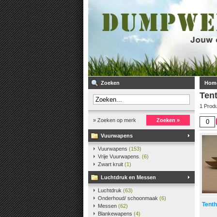
Zoeken
Hom
Ten
1 Prod
» Zoeken op merk
Zoeken »
Vuurwapens
Vuurwapens
(153)
Vrije Vuurwapens.
(6)
Zwart kruit
(1)
Luchtdruk en Messen
Luchtdruk
(63)
Onderhoud/ schoonmaak
(6)
Tenth
Messen
(62)
Blankewapens
(4)