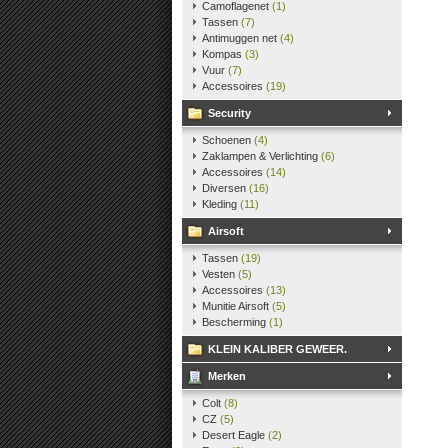
Camoflagenet
(1)
Tassen
(7)
Antimuggen net
(4)
Kompas
(3)
Vuur
(7)
Accessoires
(19)
Security
Schoenen
(4)
Zaklampen & Verlichting
(6)
Accessoires
(14)
Diversen
(16)
Kleding
(11)
Airsoft
Tassen
(19)
Vesten
(5)
Accessoires
(13)
Munitie Airsoft
(5)
Bescherming
(1)
KLEIN KALIBER GEWEER.
Merken
Colt
(8)
CZ
(5)
Desert Eagle
(2)