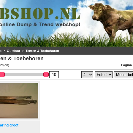
e
Outdoor
Tenten & Toebehoren
ten & Toebehoren
uct(en)
Pagina 
aring groot