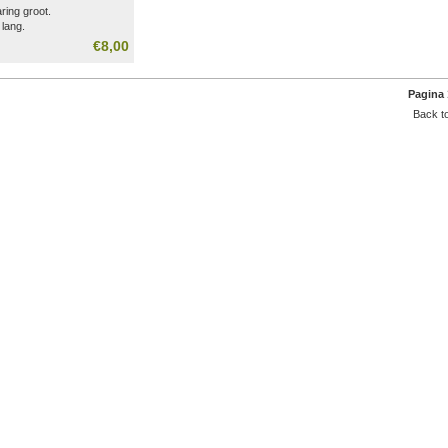
ring groot.
lang.
ram.
€8,00
aring aluminium.
s per stuk.
Pagina 
Back to