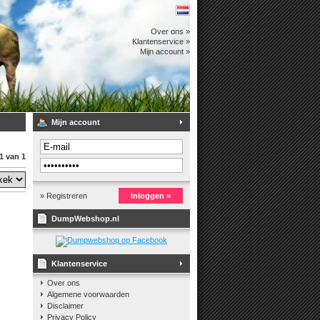
Over ons »
Klantenservice »
Mijn account »
Mijn account
1 van 1
» Registreren
Inloggen »
DumpWebshop.nl
Klantenservice
Over ons
Algemene voorwaarden
Disclaimer
Privacy Policy