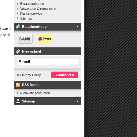
Betaalmethoden
Verzenden & retourneren
Klantenservice
Sitemap
Betaalmethoden
1 van 1
 top
Nieuwsbrief
» Privacy Policy
Abonneer »
RSS feeds
Nieuwste producten
Sitemap