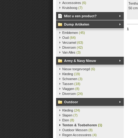
Accessoires
(6)
Tentha
Kruisboog
(7)
50 cm 
430 g
Mist u een product?
Tent h
Prijs i
Dump Artikelen
1
Emblemen
(45)
Oud
(64)
Verzamel
(63)
Diversen
(42)
Van Alles
(3)
Army & Navy Nieuw
Nieuw toegevoegd
(6)
Kleding
(19)
Schoenen
(3)
Tassen
(18)
Vlaggen
(8)
Diversen
(24)
Outdoor
Kleding
(24)
Slapen
(7)
Eten
(8)
Tenten & Toebehoren
(1)
Outdoor Messen
(8)
Regen Accessoires
(4)