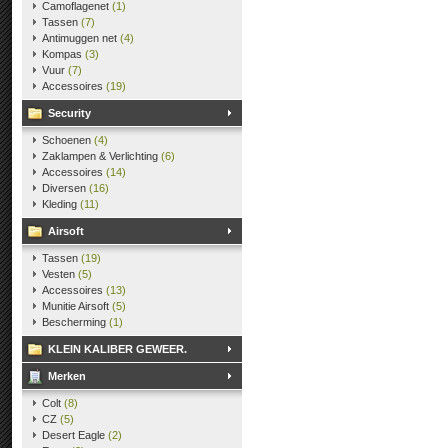
Camoflagenet
(1)
Tassen
(7)
Antimuggen net
(4)
Kompas
(3)
Vuur
(7)
Accessoires
(19)
Security
Schoenen
(4)
Zaklampen & Verlichting
(6)
Accessoires
(14)
Diversen
(16)
Kleding
(11)
Airsoft
Tassen
(19)
Vesten
(5)
Accessoires
(13)
Munitie Airsoft
(5)
Bescherming
(1)
KLEIN KALIBER GEWEER.
Merken
Colt
(8)
CZ
(5)
Desert Eagle
(2)