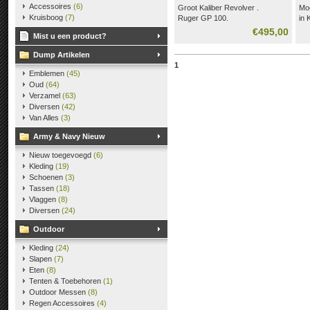
Accessoires
(6)
Groot Kaliber Revolver .
Moo
Kruisboog
(7)
Ruger GP 100.
in 
€495,00
Mist u een product?
Dump Artikelen
1
Emblemen
(45)
Oud
(64)
Verzamel
(63)
Diversen
(42)
Van Alles
(3)
Army & Navy Nieuw
Nieuw toegevoegd
(6)
Kleding
(19)
Schoenen
(3)
Tassen
(18)
Vlaggen
(8)
Diversen
(24)
Outdoor
Kleding
(24)
Slapen
(7)
Eten
(8)
Tenten & Toebehoren
(1)
Outdoor Messen
(8)
Regen Accessoires
(4)