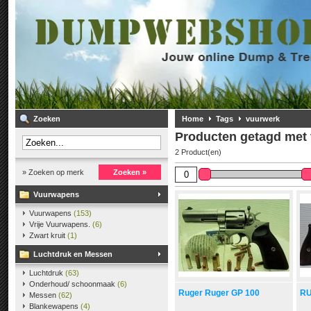
Zoeken
Home
Tags
vuurwerk
Producten getagd met
2 Product(en)
» Zoeken op merk
Zoeken »
Vuurwapens
Vuurwapens
(153)
Vrije Vuurwapens.
(6)
Zwart kruit
(1)
Luchtdruk en Messen
Luchtdruk
(63)
Onderhoud/ schoonmaak
(6)
Ruger Ruger GP 100
RU
Messen
(62)
Blankewapens
(4)