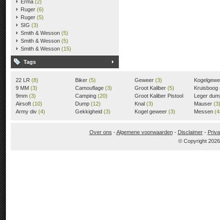
Erma
(2)
Ruger
(6)
Ruger
(5)
SIG
(3)
Smith & Wesson
(5)
Smith & Wesson
(5)
Smith & Wesson
(15)
Tags
22 LR
(8)
Biker
(5)
Geweer
(3)
Kogelgew
9 MM
(3)
Camouflage
(3)
Groot Kaliber
(5)
Kruisboog
9mm
(3)
Camping
(20)
Groot Kaliber Pistool
Leger du
Airsoft
(10)
Dump
(12)
(3)
Knal
(3)
Mauser
(3
Army div
(4)
Gekkigheid
(3)
Kogel geweer
(3)
Messen
(4
Over ons
-
Algemene voorwaarden
-
Disclaimer
-
Priva
© Copyright 202