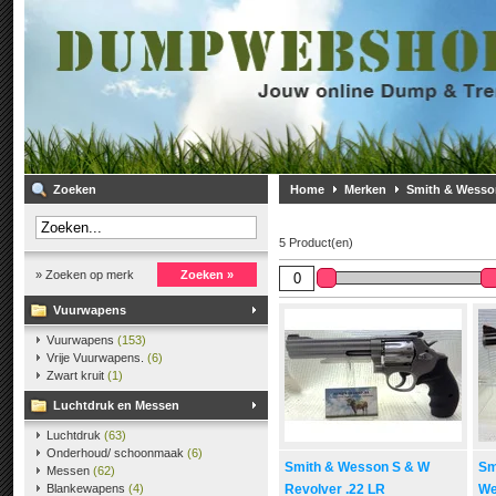
Zoeken
Home
Merken
Smith & Wesso
5 Product(en)
» Zoeken op merk
Zoeken »
Vuurwapens
Vuurwapens
(153)
Vrije Vuurwapens.
(6)
Zwart kruit
(1)
Luchtdruk en Messen
Luchtdruk
(63)
Onderhoud/ schoonmaak
(6)
Smith & Wesson S & W
Sm
Messen
(62)
Blankewapens
(4)
Revolver .22 LR
We