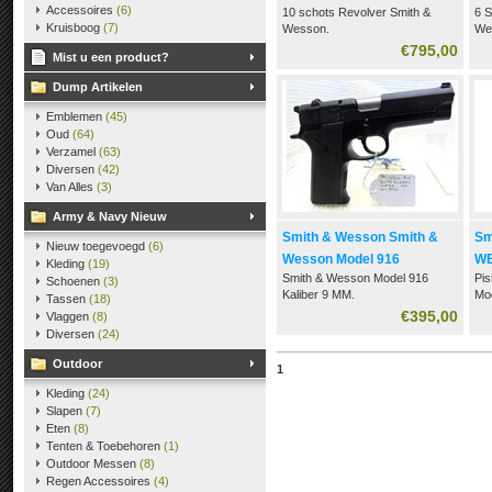
Accessoires
(6)
10 schots Revolver Smith &
6 S
VERKOCHT
ve
Kruisboog
(7)
Wesson.
We
in Kaliber 22 LR . met
44
€795,00
Mist u een product?
speedloader
Dump Artikelen
Emblemen
(45)
Oud
(64)
Verzamel
(63)
Diversen
(42)
Van Alles
(3)
Army & Navy Nieuw
Smith & Wesson Smith &
Sm
Nieuw toegevoegd
(6)
Wesson Model 916
WE
Kleding
(19)
Smith & Wesson Model 916
Pi
Schoenen
(3)
Kaliber 9 MM.
Mod
Tassen
(18)
€395,00
Vlaggen
(8)
Diversen
(24)
Outdoor
1
Kleding
(24)
Slapen
(7)
Eten
(8)
Tenten & Toebehoren
(1)
Outdoor Messen
(8)
Regen Accessoires
(4)