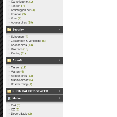
Camoflagenet
(1)
Tassen
(7)
Antimuggen net
(4)
Kompas
(3)
Vuur
(7)
Accessoires
(19)
Security
Schoenen
(4)
Zaklampen & Verlichting
(6)
Accessoires
(14)
Diversen
(16)
Kleding
(11)
Airsoft
Tassen
(19)
Vesten
(5)
Accessoires
(13)
Munitie Airsoft
(5)
Bescherming
(1)
KLEIN KALIBER GEWEER.
Merken
Colt
(8)
CZ
(5)
Desert Eagle
(2)