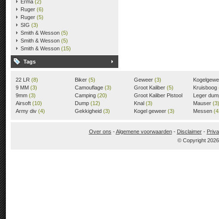
Erma
(2)
Ruger
(6)
Ruger
(5)
SIG
(3)
Smith & Wesson
(5)
Smith & Wesson
(5)
Smith & Wesson
(15)
Tags
22 LR
(8)
Biker
(5)
Geweer
(3)
Kogelgew
9 MM
(3)
Camouflage
(3)
Groot Kaliber
(5)
Kruisboog
9mm
(3)
Camping
(20)
Groot Kaliber Pistool
Leger du
Airsoft
(10)
Dump
(12)
(3)
Knal
(3)
Mauser
(3
Army div
(4)
Gekkigheid
(3)
Kogel geweer
(3)
Messen
(4
Over ons
-
Algemene voorwaarden
-
Disclaimer
-
Priva
© Copyright 202