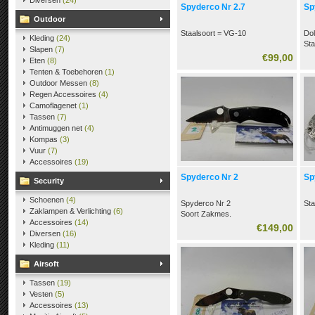
Diversen
(24)
Spyderco Nr 2.7
Sp
Outdoor
Staalsoort = VG-10
Do
Kleding
(24)
Sta
Slapen
(7)
€99,00
Eten
(8)
Tenten & Toebehoren
(1)
Outdoor Messen
(8)
Regen Accessoires
(4)
Camoflagenet
(1)
Tassen
(7)
Antimuggen net
(4)
Kompas
(3)
Vuur
(7)
Accessoires
(19)
Spyderco Nr 2
Sp
Security
Schoenen
(4)
Spyderco Nr 2
Sta
Zaklampen & Verlichting
(6)
Soort Zakmes.
Accessoires
(14)
Staalsoort AUS-8
€149,00
Diversen
(16)
Handvat = G-10
Kleding
(11)
Airsoft
Tassen
(19)
Vesten
(5)
Accessoires
(13)