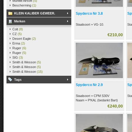
Munitie Airsoft
(5)
Bescherming
(1)
KLEIN KALIBER GEWEER.
Spyderco Nr 3.8
Sp
Merken
Staalsoort = VG-10.
Sta
Colt
(8)
CZ
(5)
€210,00
Desert Eagle
(2)
Erma
(2)
Ruger
(6)
Ruger
(5)
SIG
(3)
Smith & Wesson
(5)
Smith & Wesson
(5)
Smith & Wesson
(15)
Tags
Spyderco Nr 2.9
Sp
Staalsoort = CPM S30V
Sta
Naam = P'KAL (bedankt Bart)
C103G ?
€240,00