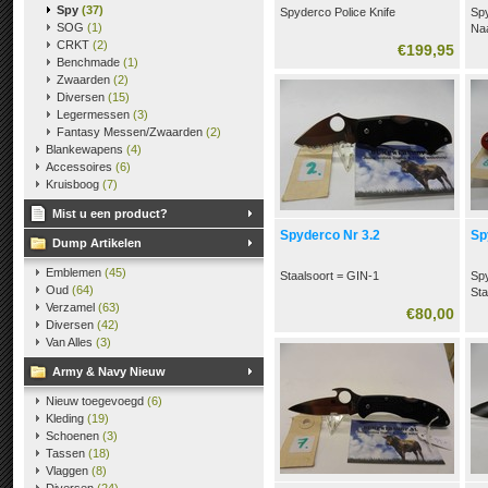
Spy
(37)
Spyderco Police Knife
Sp
SOG
(1)
Na
CRKT
(2)
nr 
€199,95
Sta
Benchmade
(1)
Zwaarden
(2)
Diversen
(15)
Legermessen
(3)
Fantasy Messen/Zwaarden
(2)
Blankewapens
(4)
Accessoires
(6)
Kruisboog
(7)
Mist u een product?
Spyderco Nr 3.2
Sp
Dump Artikelen
Emblemen
(45)
Staalsoort = GIN-1
Spy
Oud
(64)
Sta
Verzamel
(63)
€80,00
Diversen
(42)
Van Alles
(3)
Army & Navy Nieuw
Nieuw toegevoegd
(6)
Kleding
(19)
Schoenen
(3)
Tassen
(18)
Vlaggen
(8)