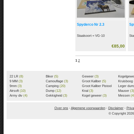
Spyderco Nr 2.3
Sp
Staalsoort = VG-10
Sta
€85,00
1
2
22 LR
(8)
Biker
(5)
Geweer
(3)
Kogelgew
9 MM
(3)
Camouflage
(3)
Groot Kaliber
(5)
Kruisboog
9mm
(3)
Camping
(20)
Groot Kaliber Pistool
Leger du
Airsoft
(10)
Dump
(12)
(3)
Knal
(3)
Mauser
(3
Army div
(4)
Gekkigheid
(3)
Kogel geweer
(3)
Messen
(4
Over ons
-
Algemene voorwaarden
-
Disclaimer
-
Priva
© Copyright 202