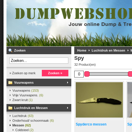
Zoeken
Home
Luchtdruk en Messen
Spy
32 Product(en)
» Zoeken op merk
Zoeken »
Vuurwapens
Vuurwapens
(153)
Vrije Vuurwapens.
(6)
Zwart kruit
(1)
Luchtdruk en Messen
Luchtdruk
(63)
Onderhoud/ schoonmaak
(6)
Spyderco messen
Sp
Messen
(62)
Coldsteel
(2)