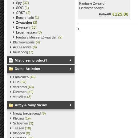
Spy
(37)
Fantasie Zwaard.
SOG
(1)
Lichtbeschadigd.
CRKT
(2)
Lengte 118 cm
€125,00
€249,00
Benchmade
(1)
Zwaarden
(2)
Diversen
(15)
1
Legermessen
(3)
Fantasy Messen/Zwaarden
(2)
Blankewapens
(4)
Accessoires
(6)
Kruisboog
(7)
Mist u een product?
Dump Artikelen
Emblemen
(45)
Oud
(64)
Verzamel
(63)
Diversen
(42)
Van Alles
(3)
Army & Navy Nieuw
Nieuw toegevoegd
(6)
Kleding
(19)
Schoenen
(3)
Tassen
(18)
Vlaggen
(8)