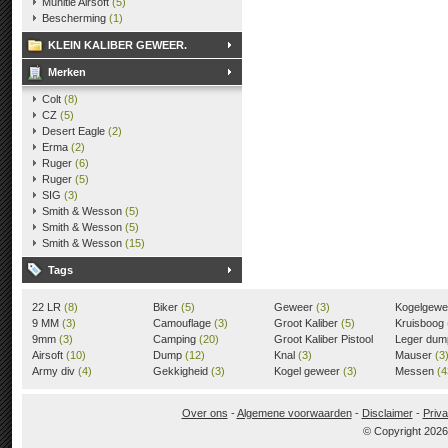
Munitie Airsoft
(5)
Bescherming
(1)
KLEIN KALIBER GEWEER.
Merken
Colt
(8)
CZ
(5)
Desert Eagle
(2)
Erma
(2)
Ruger
(6)
Ruger
(5)
SIG
(3)
Smith & Wesson
(5)
Smith & Wesson
(5)
Smith & Wesson
(15)
Tags
22 LR
(8)
Biker
(5)
Geweer
(3)
Kogelgew
9 MM
(3)
Camouflage
(3)
Groot Kaliber
(5)
Kruisboog
9mm
(3)
Camping
(20)
Groot Kaliber Pistool
Leger du
Airsoft
(10)
Dump
(12)
(3)
Knal
(3)
Mauser
(3
Army div
(4)
Gekkigheid
(3)
Kogel geweer
(3)
Messen
(4
Over ons
-
Algemene voorwaarden
-
Disclaimer
-
Priva
© Copyright 202