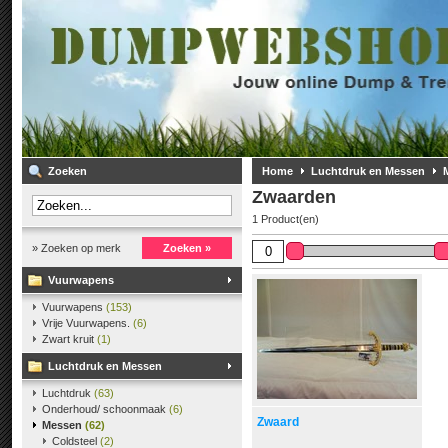
Zoeken
Home
Luchtdruk en Messen
Zwaarden
1 Product(en)
» Zoeken op merk
Zoeken »
Vuurwapens
Vuurwapens
(153)
Vrije Vuurwapens.
(6)
Zwart kruit
(1)
Luchtdruk en Messen
Luchtdruk
(63)
Onderhoud/ schoonmaak
(6)
Zwaard
Messen
(62)
Coldsteel
(2)