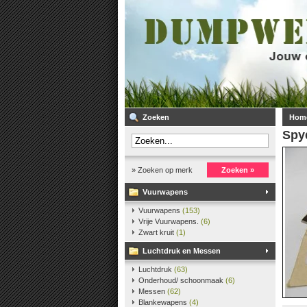
Zoeken
Hom
Spy
» Zoeken op merk
Zoeken »
Vuurwapens
Vuurwapens
(153)
Vrije Vuurwapens.
(6)
Zwart kruit
(1)
Luchtdruk en Messen
Luchtdruk
(63)
Onderhoud/ schoonmaak
(6)
Messen
(62)
Blankewapens
(4)