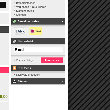
Betaalmethoden
Verzenden & retourneren
Klantenservice
Sitemap
Betaalmethoden
Nieuwsbrief
» Privacy Policy
Abonneer »
RSS feeds
Nieuwste producten
Sitemap
9,00