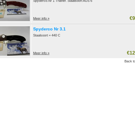
Spyderco.Nr 1 Trianer. Staalsoort AUS 6
€9
Meer info »
Spyderco Nr 3.1
Staalsoort = 440 C
€12
Meer info »
Back to