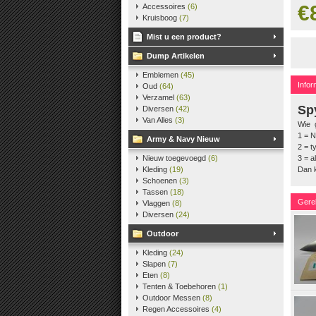
€
Accessoires
(6)
Kruisboog
(7)
Mist u een product?
Dump Artikelen
Emblemen
(45)
Infor
Oud
(64)
Verzamel
(63)
Sp
Diversen
(42)
Van Alles
(3)
Wie g
1 = 
Army & Navy Nieuw
2 = t
Nieuw toegevoegd
(6)
3 = a
Kleding
(19)
Dan k
Schoenen
(3)
Tassen
(18)
Gere
Vlaggen
(8)
Diversen
(24)
Outdoor
Kleding
(24)
Slapen
(7)
Eten
(8)
Tenten & Toebehoren
(1)
Outdoor Messen
(8)
Regen Accessoires
(4)