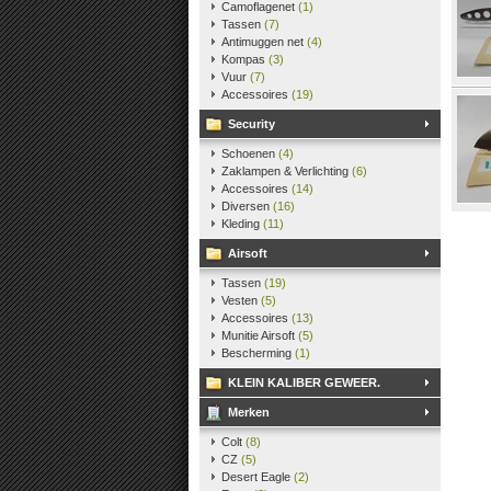
Camoflagenet
(1)
Tassen
(7)
Antimuggen net
(4)
Kompas
(3)
Vuur
(7)
Accessoires
(19)
Security
Schoenen
(4)
Zaklampen & Verlichting
(6)
Accessoires
(14)
Diversen
(16)
Kleding
(11)
Airsoft
Tassen
(19)
Vesten
(5)
Accessoires
(13)
Munitie Airsoft
(5)
Bescherming
(1)
KLEIN KALIBER GEWEER.
Merken
Colt
(8)
CZ
(5)
Desert Eagle
(2)