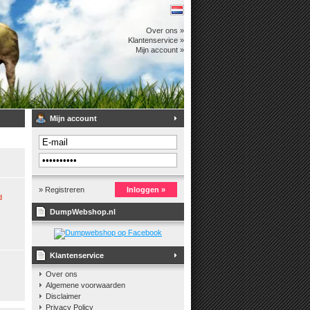
Over ons »
Klantenservice »
Mijn account »
Mijn account
» Registreren
Inloggen »
d
DumpWebshop.nl
Klantenservice
Over ons
Algemene voorwaarden
Disclaimer
Privacy Policy