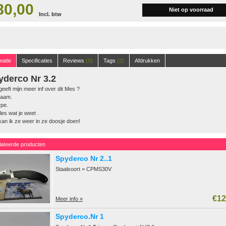
80,00
Niet op voorraad
Incl. btw
matie
Specificaties
Reviews
(0)
Tags
(2)
Afdrukken
yderco Nr 3.2
eeft mijn meer inf over dit Mes ?
Naam.
ype.
lles wat je weet .
an ik ze weer in ze doosje doen!
lateerde producten
Spyderco Nr 2..1
Staalsoort = CPMS30V
€12
Meer info »
Spyderco.Nr 1