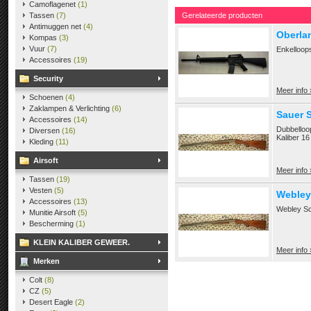
Camoflagenet
(1)
Tassen
(7)
Gerelateerde producten
Antimuggen net
(4)
Oberla
Kompas
(3)
Vuur
(7)
Enkelloop
Accessoires
(19)
Security
Meer info 
Schoenen
(4)
Zaklampen & Verlichting
(6)
Sauer S
Accessoires
(14)
Dubbelloo
Diversen
(16)
Kaliber 16
Kleding
(11)
Airsoft
Meer info 
Tassen
(19)
Vesten
(5)
Webley 
Accessoires
(13)
Webley Sc
Munitie Airsoft
(5)
Bescherming
(1)
KLEIN KALIBER GEWEER.
Meer info 
Merken
Colt
(8)
CZ
(5)
Desert Eagle
(2)