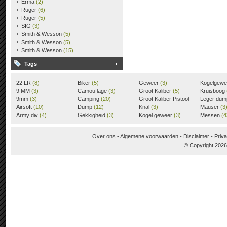
Erma
(2)
Ruger
(6)
Ruger
(5)
SIG
(3)
Smith & Wesson
(5)
Smith & Wesson
(5)
Smith & Wesson
(15)
Tags
22 LR
(8)
Biker
(5)
Geweer
(3)
Kogelgew
9 MM
(3)
Camouflage
(3)
Groot Kaliber
(5)
Kruisboog
9mm
(3)
Camping
(20)
Groot Kaliber Pistool
Leger du
Airsoft
(10)
Dump
(12)
(3)
Knal
(3)
Mauser
(3
Army div
(4)
Gekkigheid
(3)
Kogel geweer
(3)
Messen
(4
Over ons
-
Algemene voorwaarden
-
Disclaimer
-
Priva
© Copyright 202