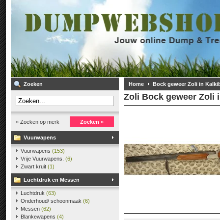
Zoeken
Home
Bock geweer Zoli in Kalkib
Zoli
Bock geweer Zoli i
» Zoeken op merk
Zoeken »
Vuurwapens
Vuurwapens
(153)
Vrije Vuurwapens.
(6)
Zwart kruit
(1)
Luchtdruk en Messen
Luchtdruk
(63)
Onderhoud/ schoonmaak
(6)
Messen
(62)
Blankewapens
(4)