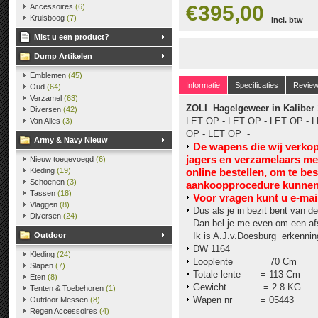
€395,00
Accessoires
(6)
Kruisboog
(7)
Incl. btw
Mist u een product?
Dump Artikelen
Emblemen
(45)
Informatie
Specificaties
Revie
Oud
(64)
Verzamel
(63)
ZOLI Hagelgeweer in Kaliber
Diversen
(42)
LET OP - LET OP - LET OP - L
Van Alles
(3)
OP - LET OP -
Army & Navy Nieuw
De wapens die wij verko
jagers en verzamelaars m
Nieuw toegevoegd
(6)
Kleding
(19)
online bestellen, om te be
Schoenen
(3)
aankoopprocedure kunnen 
Tassen
(18)
V
oor vragen kunt u e-mai
Vlaggen
(8)
Dus als je in bezit bent van de
Diversen
(24)
Dan bel je me even om een af
Outdoor
Ik is A.J.v.Doesburg erkennin
DW 1164
Kleding
(24)
Looplente = 70 Cm
Slapen
(7)
Totale lente = 113 Cm
Eten
(8)
Gewicht = 2.8 KG
Tenten & Toebehoren
(1)
Wapen nr = 05443
Outdoor Messen
(8)
Regen Accessoires
(4)