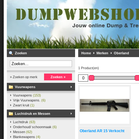
Zoeken
Home
Merken
Oberland
1 Product(en)
» Zoeken op merk
Zoeken »
Vuurwapens
Vuurwapens
(153)
Vrije Vuurwapens.
(6)
Zwart kruit
(1)
Luchtdruk en Messen
Luchtdruk
(63)
Onderhoud/ schoonmaak
(6)
Oberland AR 15 Verkocht
Messen
(62)
Blankewapens
(4)