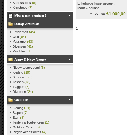
Accessoires
(6)
Enkelloops kogel geweer.
Kruisboog
(7)
Merk Oberland.
Kaliber 223.
€1.000,00
€1.275,00
Mist u een product?
Dump Artikelen
1
Emblemen
(45)
Oud
(64)
Verzamel
(63)
Diversen
(42)
Van Alles
(3)
Army & Navy Nieuw
Nieuw toegevoegd
(6)
Kleding
(19)
Schoenen
(3)
Tassen
(18)
Vlaggen
(8)
Diversen
(24)
Outdoor
Kleding
(24)
Slapen
(7)
Eten
(8)
Tenten & Toebehoren
(1)
Outdoor Messen
(8)
Regen Accessoires
(4)