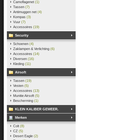
Camoflagenet
(1)
Tassen
(7)
Antimuggen net
(4)
Kompas
(3)
Vuur
(7)
Accessoires
(19)
Security
Schoenen
(4)
Zaklampen & Verlichting
(6)
Accessoires
(14)
Diversen
(16)
Kleding
(11)
Airsoft
Tassen
(19)
Vesten
(5)
Accessoires
(13)
Munitie Airsoft
(5)
Bescherming
(1)
KLEIN KALIBER GEWEER.
Merken
Colt
(8)
CZ
(5)
Desert Eagle
(2)