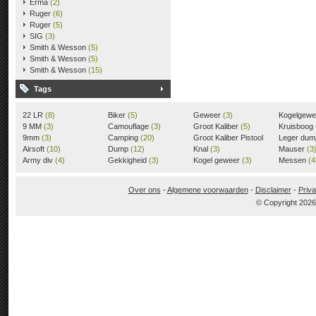
Erma
(2)
Ruger
(6)
Ruger
(5)
SIG
(3)
Smith & Wesson
(5)
Smith & Wesson
(5)
Smith & Wesson
(15)
Tags
22 LR
(8)
Biker
(5)
Geweer
(3)
Kogelgew
9 MM
(3)
Camouflage
(3)
Groot Kaliber
(5)
Kruisboog
9mm
(3)
Camping
(20)
Groot Kaliber Pistool
Leger du
Airsoft
(10)
Dump
(12)
(3)
Knal
(3)
Mauser
(3
Army div
(4)
Gekkigheid
(3)
Kogel geweer
(3)
Messen
(4
Over ons
-
Algemene voorwaarden
-
Disclaimer
-
Priva
© Copyright 202