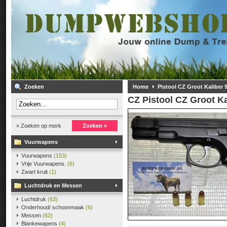
Zoeken
Home
Pistool CZ Groot Kaliber
CZ
Pistool CZ Groot K
» Zoeken op merk
Zoeken »
Vuurwapens
Vuurwapens
(153)
Vrije Vuurwapens.
(6)
Zwart kruit
(1)
Luchtdruk en Messen
Luchtdruk
(63)
Onderhoud/ schoonmaak
(6)
Messen
(62)
Blankewapens
(4)