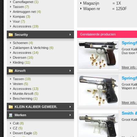
Camoflagenet
(1)
Magazijn = 1X
Tassen
(7)
Wapen nr = 1250F
Antimuggen net
(4)
Kompas
(3)
Vuur
(7)
Accessoires
(19)
Gerelateerde producten
Security
Springf
Schoenen
(4)
Zaklampen & Verlichting
(6)
Groot Kal
Accessoires
(14)
Duo toon 
Diversen
(16)
Kleding
(11)
Meer info 
Airsoft
Springf
Tassen
(19)
Vesten
(5)
Groot Kali
Wapen in k
Accessoires
(13)
Munitie Airsoft
(5)
Bescherming
(1)
Meer info 
KLEIN KALIBER GEWEER.
Smith 
Merken
Groot Kali
Colt
(8)
CZ
(5)
Desert Eagle
(2)