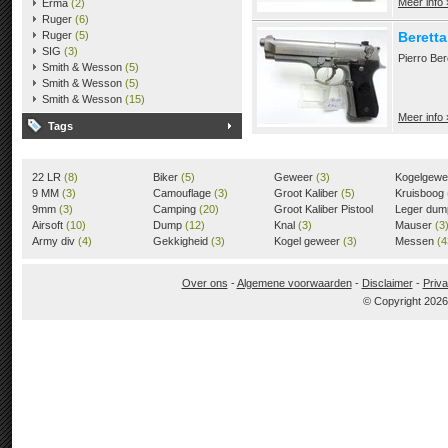
Meer info 
Erma
(2)
Ruger
(6)
Ruger
(5)
Beretta
SIG
(3)
Pierro Ber
Smith & Wesson
(5)
Smith & Wesson
(5)
Smith & Wesson
(15)
Meer info 
Tags
22 LR
(8)
Biker
(5)
Geweer
(3)
Kogelgew
9 MM
(3)
Camouflage
(3)
Groot Kaliber
(5)
Kruisboog
9mm
(3)
Camping
(20)
Groot Kaliber Pistool
Leger du
Airsoft
(10)
Dump
(12)
(3)
Knal
(3)
Mauser
(3
Army div
(4)
Gekkigheid
(3)
Kogel geweer
(3)
Messen
(4
Over ons
-
Algemene voorwaarden
-
Disclaimer
-
Priva
© Copyright 202