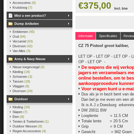
€375,00
Accessoires
(6)
Kruisboog
(7)
Incl. btw
Mist u een product?
Dump Artikelen
Emblemen
(45)
Informatie
Specificaties
Revie
Oud
(64)
Verzamel
(63)
CZ 75 Pistool groot kaliber,
Diversen
(42)
Van Alles
(3)
LET OP - LET OP - LET OP - L
Army & Navy Nieuw
OP - LET OP -
De wapens die wij verko
Nieuw toegevoegd
(6)
Kleding
(19)
jagers en verzamelaars m
Schoenen
(3)
online bestellen, om te be
Tassen
(18)
aankoopprocedure kunnen 
Vlaggen
(8)
V
oor vragen kunt u e-mai
Diversen
(24)
Dus als je in bezit bent van de
Outdoor
Dan bel je me even om een af
Ik is A.J.v.Doesburg erkennin
Kleding
(24)
DW 20011 BW
Slapen
(7)
Looplente = 11.5 CM
Eten
(8)
Totale lente = 20.5 Cm
Tenten & Toebehoren
(1)
Grip = 9 CM
Outdoor Messen
(8)
Regen Accessoires
(4)
Gewicht = 942 Gram