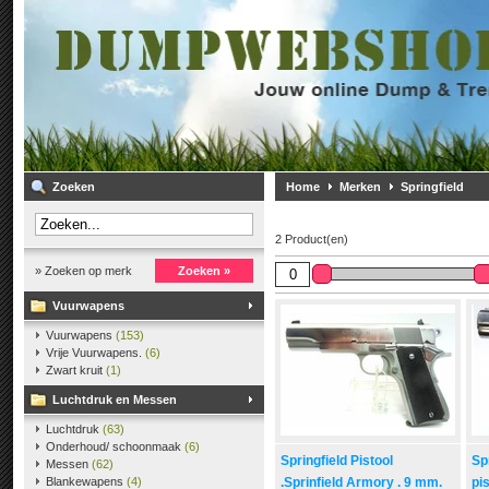
Zoeken
Home
Merken
Springfield
2 Product(en)
» Zoeken op merk
Zoeken »
Vuurwapens
Vuurwapens
(153)
Vrije Vuurwapens.
(6)
Zwart kruit
(1)
Luchtdruk en Messen
Luchtdruk
(63)
Onderhoud/ schoonmaak
(6)
Springfield Pistool
Sp
Messen
(62)
Blankewapens
(4)
.Sprinfield Armory . 9 mm.
pi