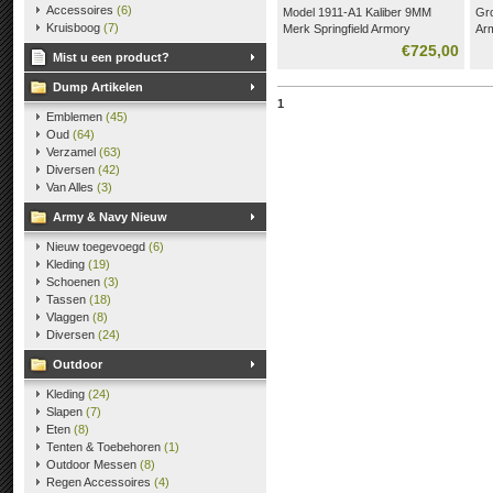
Accessoires
(6)
Model 1911-A1 Kaliber 9MM
Gro
Kruisboog
(7)
Merk Springfield Armory
Arm
Gewicht = 1135 gram
AC
€725,00
Mist u een product?
looplengte = 13 cm
Moo
totaal = 20 cm (voorkant loop tot
Met
Dump Artikelen
achter kant)
45
1
Handgrip = 7 cm (Trekkenbeugel
Emblemen
(45)
tot onder kant handgreep)
Oud
(64)
Staat = Mooi
Verzamel
(63)
Diversen
(42)
Van Alles
(3)
Army & Navy Nieuw
Nieuw toegevoegd
(6)
Kleding
(19)
Schoenen
(3)
Tassen
(18)
Vlaggen
(8)
Diversen
(24)
Outdoor
Kleding
(24)
Slapen
(7)
Eten
(8)
Tenten & Toebehoren
(1)
Outdoor Messen
(8)
Regen Accessoires
(4)