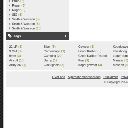
Erma
(2)
Ruger
(6)
Ruger
(5)
SIG
(3)
Smith & Wesson
(5)
Smith & Wesson
(5)
Smith & Wesson
(15)
Tags
22 LR
(8)
Biker
(5)
Geweer
(3)
Kogelgew
9 MM
(3)
Camouflage
(3)
Groot Kaliber
(5)
Kruisboog
9mm
(3)
Camping
(20)
Groot Kaliber Pistool
Leger du
Airsoft
(10)
Dump
(12)
(3)
Knal
(3)
Mauser
(3
Army div
(4)
Gekkigheid
(3)
Kogel geweer
(3)
Messen
(4
Over ons
-
Algemene voorwaarden
-
Disclaimer
-
Priva
© Copyright 202