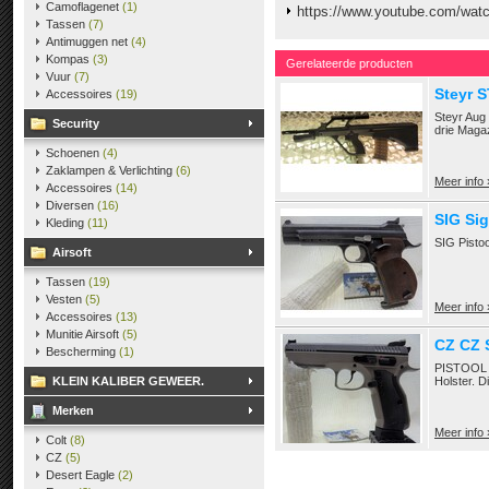
Camoflagenet
(1)
https://www.youtube.com/wa
Tassen
(7)
Antimuggen net
(4)
Kompas
(3)
Gerelateerde producten
Vuur
(7)
Steyr 
Accessoires
(19)
Steyr Aug 
Security
drie Magaz
Schoenen
(4)
Zaklampen & Verlichting
(6)
Meer info 
Accessoires
(14)
Diversen
(16)
SIG Sig
Kleding
(11)
SIG Pistoo
Airsoft
Tassen
(19)
Vesten
(5)
Meer info 
Accessoires
(13)
Munitie Airsoft
(5)
CZ CZ
Bescherming
(1)
PISTOOL 
KLEIN KALIBER GEWEER.
Holster. D
Merken
Meer info 
Colt
(8)
CZ
(5)
Desert Eagle
(2)