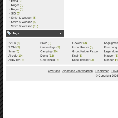
Erma
(2)
Ruger
(6)
Ruger
(5)
SIG
(3)
Smith & Wesson
(5)
Smith & Wesson
(5)
Smith & Wesson
(15)
Tags
22 LR
(8)
Biker
(5)
Geweer
(3)
Kogelgew
9 MM
(3)
Camouflage
(3)
Groot Kaliber
(5)
Kruisboog
9mm
(3)
Camping
(20)
Groot Kaliber Pistool
Leger du
Airsoft
(10)
Dump
(12)
(3)
Knal
(3)
Mauser
(3
Army div
(4)
Gekkigheid
(3)
Kogel geweer
(3)
Messen
(4
Over ons
-
Algemene voorwaarden
-
Disclaimer
-
Priva
© Copyright 202