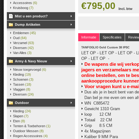
€795,00
Accessoires
(6)
Kruisboog
(7)
Incl. btw
Mist u een product?
Dump Artikelen
Emblemen
(45)
Informatie
Specificaties
Revie
Oud
(64)
Verzamel
(63)
Diversen
(42)
TANFOGLIO Gold Custom 38 IPSC
LET OP - LET OP - LET OP - L
Van Alles
(3)
OP - LET OP -
Army & Navy Nieuw
De wapens die wij verko
jagers en verzamelaars m
Nieuw toegevoegd
(6)
Kleding
(19)
online bestellen, om te be
Schoenen
(3)
aankoopprocedure kunnen 
Tassen
(18)
V
oor vragen kunt u e-mai
Vlaggen
(8)
Dus als je in bezit bent van de
Diversen
(24)
Dan bel je me even om een af
Outdoor
WN C885472
Gewicht 1310 Gram
Kleding
(24)
loop 12 CM
Slapen
(7)
Totaal 22 CM
Eten
(8)
Grip 8.5 CM
Tenten & Toebehoren
(1)
4x Magazijnen
Outdoor Messen
(8)
Regen Accessoires
(4)
Kaliber 9 MM Para