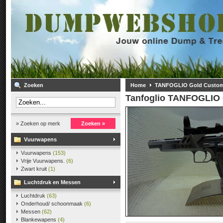
Zoeken
Home
TANFOGLIO Gold Custom
Tanfoglio
TANFOGLIO 
» Zoeken op merk
Zoeken »
Vuurwapens
Vuurwapens
(153)
Vrije Vuurwapens.
(6)
Zwart kruit
(1)
Luchtdruk en Messen
Luchtdruk
(63)
Onderhoud/ schoonmaak
(6)
Messen
(62)
Blankewapens
(4)