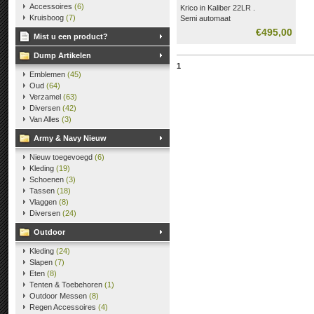
Accessoires
(6)
Krico in Kaliber 22LR .
Kruisboog
(7)
Semi automaat
15 schots buis magazijn.
€495,00
Mist u een product?
Dump Artikelen
1
Emblemen
(45)
Oud
(64)
Verzamel
(63)
Diversen
(42)
Van Alles
(3)
Army & Navy Nieuw
Nieuw toegevoegd
(6)
Kleding
(19)
Schoenen
(3)
Tassen
(18)
Vlaggen
(8)
Diversen
(24)
Outdoor
Kleding
(24)
Slapen
(7)
Eten
(8)
Tenten & Toebehoren
(1)
Outdoor Messen
(8)
Regen Accessoires
(4)