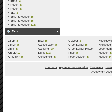
Erma
(2)
Ruger
(6)
Ruger
(5)
SIG
(3)
Smith & Wesson
(5)
Smith & Wesson
(5)
Smith & Wesson
(15)
Tags
22 LR
(8)
Biker
(5)
Geweer
(3)
Kogelgew
9 MM
(3)
Camouflage
(3)
Groot Kaliber
(5)
Kruisboog
9mm
(3)
Camping
(20)
Groot Kaliber Pistool
Leger du
Airsoft
(10)
Dump
(12)
(3)
Knal
(3)
Mauser
(3
Army div
(4)
Gekkigheid
(3)
Kogel geweer
(3)
Messen
(4
Over ons
-
Algemene voorwaarden
-
Disclaimer
-
Priva
© Copyright 202