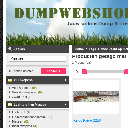
Zoeken
Home
Tags
voor Jacht op kle
Producten getagd met v
1 Product(en)
» Zoeken op merk
Zoeken »
Vuurwapens
Vuurwapens
(153)
Vrije Vuurwapens.
(6)
Zwart kruit
(1)
Luchtdruk en Messen
Luchtdruk
(63)
Onderhoud/ schoonmaak
(6)
Krico Krico 22LR
Messen
(62)
Blankewapens
(4)