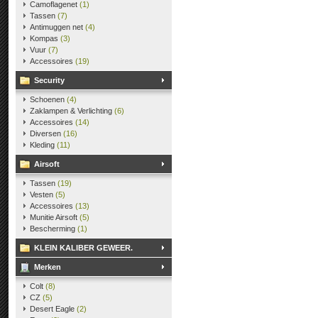
Camoflagenet
(1)
Tassen
(7)
Antimuggen net
(4)
Kompas
(3)
Vuur
(7)
Accessoires
(19)
Security
Schoenen
(4)
Zaklampen & Verlichting
(6)
Accessoires
(14)
Diversen
(16)
Kleding
(11)
Airsoft
Tassen
(19)
Vesten
(5)
Accessoires
(13)
Munitie Airsoft
(5)
Bescherming
(1)
KLEIN KALIBER GEWEER.
Merken
Colt
(8)
CZ
(5)
Desert Eagle
(2)