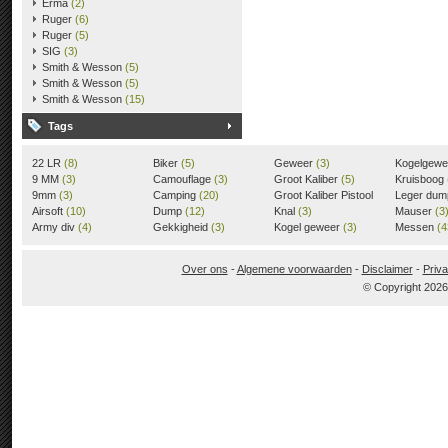
Erma
(2)
Ruger
(6)
Ruger
(5)
SIG
(3)
Smith & Wesson
(5)
Smith & Wesson
(5)
Smith & Wesson
(15)
Tags
22 LR
(8)
Biker
(5)
Geweer
(3)
Kogelgew
9 MM
(3)
Camouflage
(3)
Groot Kaliber
(5)
Kruisboog
9mm
(3)
Camping
(20)
Groot Kaliber Pistool
Leger du
Airsoft
(10)
Dump
(12)
(3)
Knal
(3)
Mauser
(3
Army div
(4)
Gekkigheid
(3)
Kogel geweer
(3)
Messen
(4
Over ons
-
Algemene voorwaarden
-
Disclaimer
-
Priva
© Copyright 202