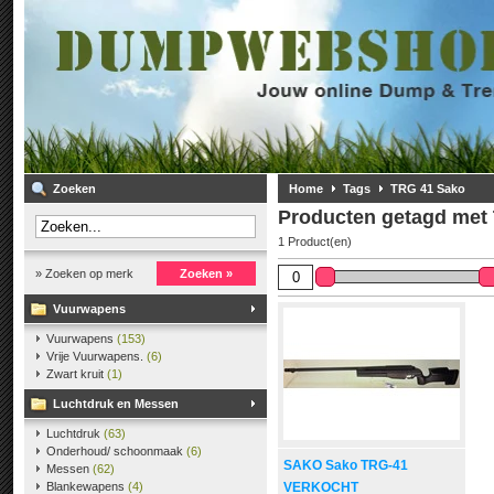
Zoeken
Home
Tags
TRG 41 Sako
Producten getagd met
1 Product(en)
» Zoeken op merk
Zoeken »
Vuurwapens
Vuurwapens
(153)
Vrije Vuurwapens.
(6)
Zwart kruit
(1)
Luchtdruk en Messen
Luchtdruk
(63)
Onderhoud/ schoonmaak
(6)
SAKO Sako TRG-41
Messen
(62)
Blankewapens
(4)
VERKOCHT