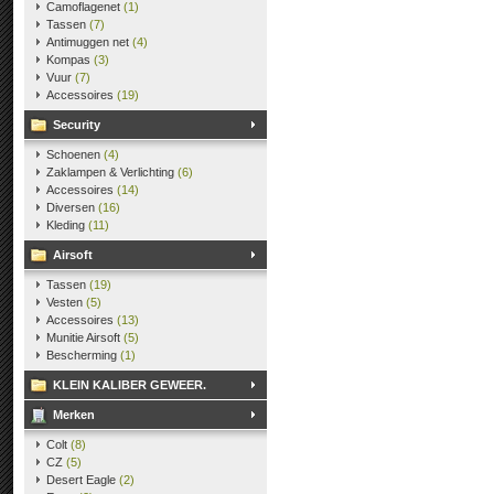
Camoflagenet
(1)
Tassen
(7)
Antimuggen net
(4)
Kompas
(3)
Vuur
(7)
Accessoires
(19)
Security
Schoenen
(4)
Zaklampen & Verlichting
(6)
Accessoires
(14)
Diversen
(16)
Kleding
(11)
Airsoft
Tassen
(19)
Vesten
(5)
Accessoires
(13)
Munitie Airsoft
(5)
Bescherming
(1)
KLEIN KALIBER GEWEER.
Merken
Colt
(8)
CZ
(5)
Desert Eagle
(2)