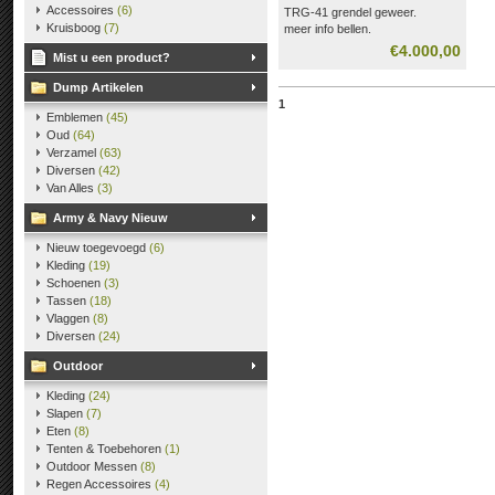
Accessoires
(6)
TRG-41 grendel geweer.
Kruisboog
(7)
meer info bellen.
€4.000,00
Mist u een product?
Dump Artikelen
1
Emblemen
(45)
Oud
(64)
Verzamel
(63)
Diversen
(42)
Van Alles
(3)
Army & Navy Nieuw
Nieuw toegevoegd
(6)
Kleding
(19)
Schoenen
(3)
Tassen
(18)
Vlaggen
(8)
Diversen
(24)
Outdoor
Kleding
(24)
Slapen
(7)
Eten
(8)
Tenten & Toebehoren
(1)
Outdoor Messen
(8)
Regen Accessoires
(4)