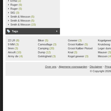
Erma
(2)
Ruger
(6)
Ruger
(5)
SIG
(3)
Smith & Wesson
(5)
Smith & Wesson
(5)
Smith & Wesson
(15)
Tags
22 LR
(8)
Biker
(5)
Geweer
(3)
Kogelgew
9 MM
(3)
Camouflage
(3)
Groot Kaliber
(5)
Kruisboog
9mm
(3)
Camping
(20)
Groot Kaliber Pistool
Leger du
Airsoft
(10)
Dump
(12)
(3)
Knal
(3)
Mauser
(3
Army div
(4)
Gekkigheid
(3)
Kogel geweer
(3)
Messen
(4
Over ons
-
Algemene voorwaarden
-
Disclaimer
-
Priva
© Copyright 202