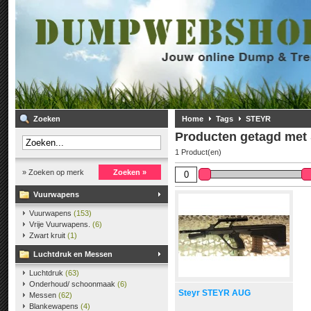
Zoeken
Home
Tags
STEYR
Producten getagd me
1 Product(en)
» Zoeken op merk
Zoeken »
Vuurwapens
Vuurwapens
(153)
Vrije Vuurwapens.
(6)
Zwart kruit
(1)
Luchtdruk en Messen
Luchtdruk
(63)
Onderhoud/ schoonmaak
(6)
Steyr STEYR AUG
Messen
(62)
Blankewapens
(4)