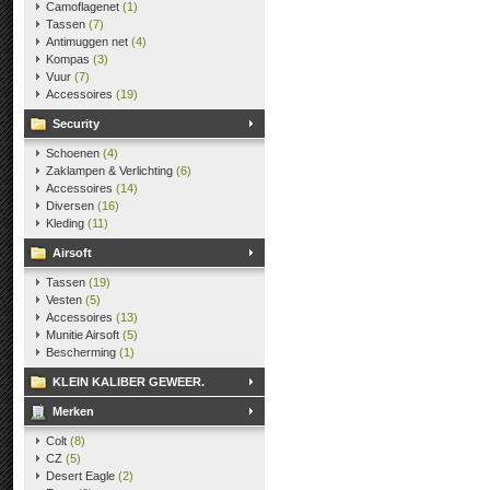
Camoflagenet
(1)
Tassen
(7)
Antimuggen net
(4)
Kompas
(3)
Vuur
(7)
Accessoires
(19)
Security
Schoenen
(4)
Zaklampen & Verlichting
(6)
Accessoires
(14)
Diversen
(16)
Kleding
(11)
Airsoft
Tassen
(19)
Vesten
(5)
Accessoires
(13)
Munitie Airsoft
(5)
Bescherming
(1)
KLEIN KALIBER GEWEER.
Merken
Colt
(8)
CZ
(5)
Desert Eagle
(2)