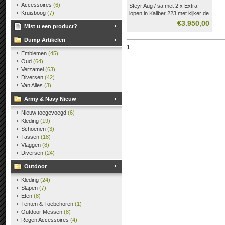
Accessoires
(6)
Steyr Aug / sa met 2 x Extra
Kruisboog
(7)
lopen in Kaliber 223 met kijker de
originele .
€3.950,00
Mist u een product?
en drie Magazijnen .
Dump Artikelen
1
Emblemen
(45)
Oud
(64)
Verzamel
(63)
Diversen
(42)
Van Alles
(3)
Army & Navy Nieuw
Nieuw toegevoegd
(6)
Kleding
(19)
Schoenen
(3)
Tassen
(18)
Vlaggen
(8)
Diversen
(24)
Outdoor
Kleding
(24)
Slapen
(7)
Eten
(8)
Tenten & Toebehoren
(1)
Outdoor Messen
(8)
Regen Accessoires
(4)