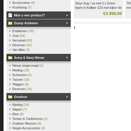
Accessoires
(6)
Steyr Aug / sa met 2 x Extra
TR
Kruisboog
(7)
lopen in Kaliber 223 met kijker de
mee
originele .
€3.950,00
Mist u een product?
en drie Magazijnen .
Dump Artikelen
1
Emblemen
(45)
Oud
(64)
Verzamel
(63)
Diversen
(42)
Van Alles
(3)
Army & Navy Nieuw
Nieuw toegevoegd
(6)
Kleding
(19)
Schoenen
(3)
Tassen
(18)
Vlaggen
(8)
Diversen
(24)
Outdoor
Kleding
(24)
Slapen
(7)
Eten
(8)
Tenten & Toebehoren
(1)
Outdoor Messen
(8)
Regen Accessoires
(4)