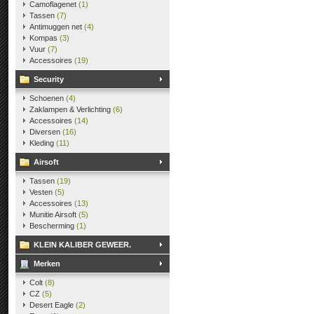
Camoflagenet
(1)
Tassen
(7)
Antimuggen net
(4)
Kompas
(3)
Vuur
(7)
Accessoires
(19)
Security
Schoenen
(4)
Zaklampen & Verlichting
(6)
Accessoires
(14)
Diversen
(16)
Kleding
(11)
Airsoft
Tassen
(19)
Vesten
(5)
Accessoires
(13)
Munitie Airsoft
(5)
Bescherming
(1)
KLEIN KALIBER GEWEER.
Merken
Colt
(8)
CZ
(5)
Desert Eagle
(2)