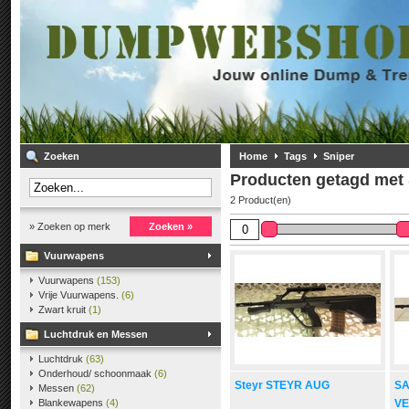
Zoeken
Home
Tags
Sniper
Producten getagd met 
2 Product(en)
» Zoeken op merk
Zoeken »
Vuurwapens
Vuurwapens
(153)
Vrije Vuurwapens.
(6)
Zwart kruit
(1)
Luchtdruk en Messen
Luchtdruk
(63)
Onderhoud/ schoonmaak
(6)
Steyr STEYR AUG
SA
Messen
(62)
Blankewapens
(4)
V