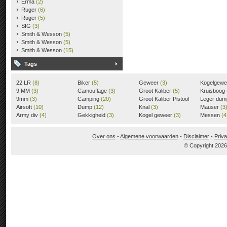
Erma
(2)
Ruger
(6)
Ruger
(5)
SIG
(3)
Smith & Wesson
(5)
Smith & Wesson
(5)
Smith & Wesson
(15)
Tags
22 LR
(8)
Biker
(5)
Geweer
(3)
Kogelgew
9 MM
(3)
Camouflage
(3)
Groot Kaliber
(5)
Kruisboog
9mm
(3)
Camping
(20)
Groot Kaliber Pistool
Leger du
Airsoft
(10)
Dump
(12)
(3)
Knal
(3)
Mauser
(3
Army div
(4)
Gekkigheid
(3)
Kogel geweer
(3)
Messen
(4
Over ons
-
Algemene voorwaarden
-
Disclaimer
-
Priva
© Copyright 202