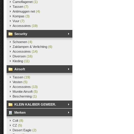
Camoflagenet
(1)
Tassen
(7)
Antimuggen net
(4)
Kompas
(3)
Vuur
(7)
Accessoires
(19)
Security
Schoenen
(4)
Zaklampen & Verlichting
(6)
Accessoires
(14)
Diversen
(16)
Kleding
(11)
Airsoft
Tassen
(19)
Vesten
(5)
Accessoires
(13)
Munitie Airsoft
(5)
Bescherming
(1)
KLEIN KALIBER GEWEER.
Merken
Colt
(8)
CZ
(5)
Desert Eagle
(2)