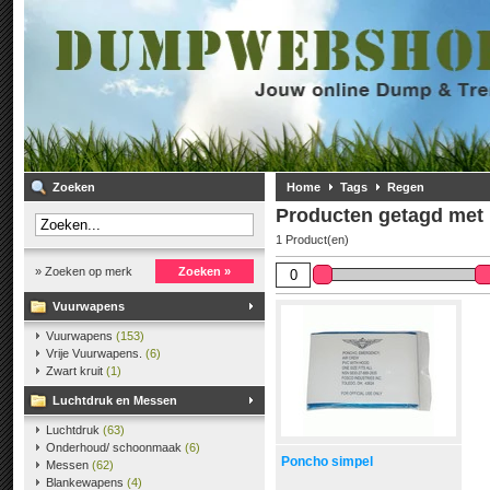
Zoeken
Home
Tags
Regen
Producten getagd met
1 Product(en)
» Zoeken op merk
Zoeken »
Vuurwapens
Vuurwapens
(153)
Vrije Vuurwapens.
(6)
Zwart kruit
(1)
Luchtdruk en Messen
Luchtdruk
(63)
Onderhoud/ schoonmaak
(6)
Poncho simpel
Messen
(62)
Blankewapens
(4)