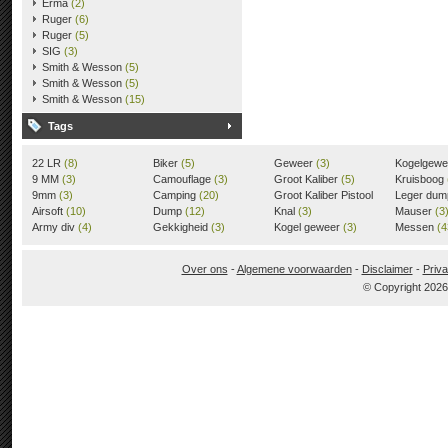
Erma
(2)
Ruger
(6)
Ruger
(5)
SIG
(3)
Smith & Wesson
(5)
Smith & Wesson
(5)
Smith & Wesson
(15)
Tags
22 LR
(8)
Biker
(5)
Geweer
(3)
Kogelgew
9 MM
(3)
Camouflage
(3)
Groot Kaliber
(5)
Kruisboog
9mm
(3)
Camping
(20)
Groot Kaliber Pistool
Leger du
Airsoft
(10)
Dump
(12)
(3)
Knal
(3)
Mauser
(3
Army div
(4)
Gekkigheid
(3)
Kogel geweer
(3)
Messen
(4
Over ons
-
Algemene voorwaarden
-
Disclaimer
-
Priva
© Copyright 202