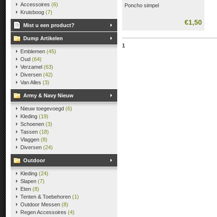
Accessoires
(6)
Poncho simpel
Kruisboog
(7)
€1,50
Mist u een product?
Dump Artikelen
1
Emblemen
(45)
Oud
(64)
Verzamel
(63)
Diversen
(42)
Van Alles
(3)
Army & Navy Nieuw
Nieuw toegevoegd
(6)
Kleding
(19)
Schoenen
(3)
Tassen
(18)
Vlaggen
(8)
Diversen
(24)
Outdoor
Kleding
(24)
Slapen
(7)
Eten
(8)
Tenten & Toebehoren
(1)
Outdoor Messen
(8)
Regen Accessoires
(4)