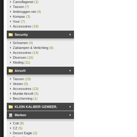
Camoflagenet
(1)
Tassen
(7)
Antimuggen net
(4)
Kompas
(3)
Vuur
(7)
Accessoires
(19)
Security
Schoenen
(4)
Zaklampen & Verlichting
(6)
Accessoires
(14)
Diversen
(16)
Kleding
(11)
Airsoft
Tassen
(19)
Vesten
(5)
Accessoires
(13)
Munitie Airsoft
(5)
Bescherming
(1)
KLEIN KALIBER GEWEER.
Merken
Colt
(8)
CZ
(5)
Desert Eagle
(2)