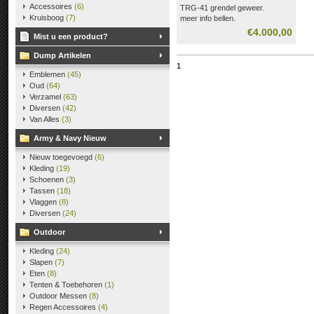
Accessoires
(6)
TRG-41 grendel geweer.
Kruisboog
(7)
meer info bellen.
€4.000,00
Mist u een product?
Dump Artikelen
1
Emblemen
(45)
Oud
(64)
Verzamel
(63)
Diversen
(42)
Van Alles
(3)
Army & Navy Nieuw
Nieuw toegevoegd
(6)
Kleding
(19)
Schoenen
(3)
Tassen
(18)
Vlaggen
(8)
Diversen
(24)
Outdoor
Kleding
(24)
Slapen
(7)
Eten
(8)
Tenten & Toebehoren
(1)
Outdoor Messen
(8)
Regen Accessoires
(4)