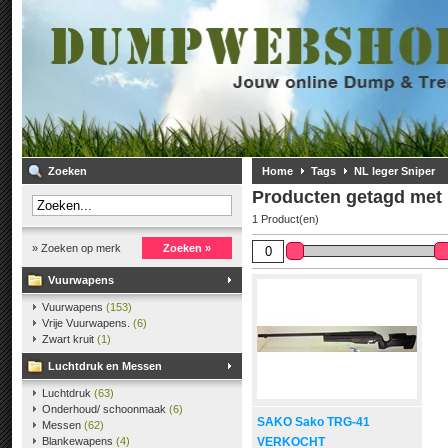
Zoeken
Home
Tags
NL leger Sniper
Producten getagd met 
1 Product(en)
» Zoeken op merk
Zoeken »
Vuurwapens
Vuurwapens
(153)
Vrije Vuurwapens.
(6)
Zwart kruit
(1)
Luchtdruk en Messen
Luchtdruk
(63)
Onderhoud/ schoonmaak
(6)
SAKO Sako TRG-41
Messen
(62)
Blankewapens
(4)
VERKOCHT