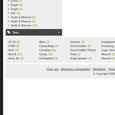
Erma
(2)
Ruger
(6)
Ruger
(5)
SIG
(3)
Smith & Wesson
(5)
Smith & Wesson
(5)
Smith & Wesson
(15)
Tags
22 LR
(8)
Biker
(5)
Geweer
(3)
Kogelgew
9 MM
(3)
Camouflage
(3)
Groot Kaliber
(5)
Kruisboog
9mm
(3)
Camping
(20)
Groot Kaliber Pistool
Leger du
Airsoft
(10)
Dump
(12)
(3)
Knal
(3)
Mauser
(3
Army div
(4)
Gekkigheid
(3)
Kogel geweer
(3)
Messen
(4
Over ons
-
Algemene voorwaarden
-
Disclaimer
-
Priva
© Copyright 202