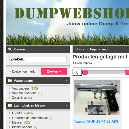
Zoeken
Home
Tags
nep
Producten getagd met
1 Product(en)
» Zoeken op merk
Zoeken »
Vuurwapens
Vuurwapens
(153)
Vrije Vuurwapens.
(6)
Zwart kruit
(1)
Luchtdruk en Messen
Luchtdruk
(63)
Onderhoud/ schoonmaak
(6)
Taurus TAURUS PT 92 AFS
Messen
(62)
Blankewapens
(4)