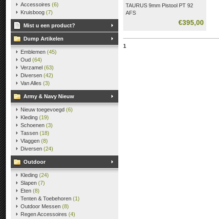
Accessoires
(6)
TAURUS 9mm Pistool PT 92
Kruisboog
(7)
AFS
€395,00
Mist u een product?
Dump Artikelen
1
Emblemen
(45)
Oud
(64)
Verzamel
(63)
Diversen
(42)
Van Alles
(3)
Army & Navy Nieuw
Nieuw toegevoegd
(6)
Kleding
(19)
Schoenen
(3)
Tassen
(18)
Vlaggen
(8)
Diversen
(24)
Outdoor
Kleding
(24)
Slapen
(7)
Eten
(8)
Tenten & Toebehoren
(1)
Outdoor Messen
(8)
Regen Accessoires
(4)