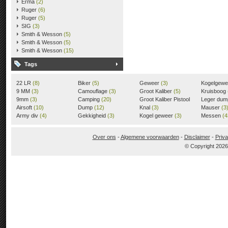
Erma
(2)
Ruger
(6)
Ruger
(5)
SIG
(3)
Smith & Wesson
(5)
Smith & Wesson
(5)
Smith & Wesson
(15)
Tags
22 LR
(8)
Biker
(5)
Geweer
(3)
Kogelgew
9 MM
(3)
Camouflage
(3)
Groot Kaliber
(5)
Kruisboog
9mm
(3)
Camping
(20)
Groot Kaliber Pistool
Leger du
Airsoft
(10)
Dump
(12)
(3)
Knal
(3)
Mauser
(3
Army div
(4)
Gekkigheid
(3)
Kogel geweer
(3)
Messen
(4
Over ons
-
Algemene voorwaarden
-
Disclaimer
-
Priva
© Copyright 202