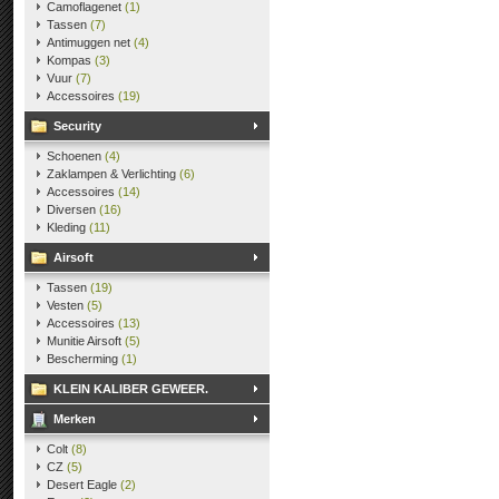
Camoflagenet
(1)
Tassen
(7)
Antimuggen net
(4)
Kompas
(3)
Vuur
(7)
Accessoires
(19)
Security
Schoenen
(4)
Zaklampen & Verlichting
(6)
Accessoires
(14)
Diversen
(16)
Kleding
(11)
Airsoft
Tassen
(19)
Vesten
(5)
Accessoires
(13)
Munitie Airsoft
(5)
Bescherming
(1)
KLEIN KALIBER GEWEER.
Merken
Colt
(8)
CZ
(5)
Desert Eagle
(2)