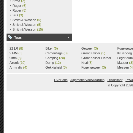
Erma
(2)
Ruger
(6)
Ruger
(5)
SIG
(3)
Smith & Wesson
(5)
Smith & Wesson
(5)
Smith & Wesson
(15)
Tags
22 LR
(8)
Biker
(5)
Geweer
(3)
Kogelgew
9 MM
(3)
Camouflage
(3)
Groot Kaliber
(5)
Kruisboog
9mm
(3)
Camping
(20)
Groot Kaliber Pistool
Leger du
Airsoft
(10)
Dump
(12)
(3)
Knal
(3)
Mauser
(3
Army div
(4)
Gekkigheid
(3)
Kogel geweer
(3)
Messen
(4
Over ons
-
Algemene voorwaarden
-
Disclaimer
-
Priva
© Copyright 202