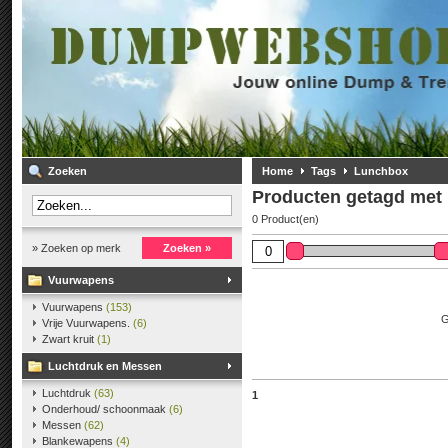
Zoeken
Home
Tags
Lunchbox
Producten getagd met
0 Product(en)
» Zoeken op merk
Zoeken »
Vuurwapens
Vuurwapens
(153)
G
Vrije Vuurwapens.
(6)
Zwart kruit
(1)
Luchtdruk en Messen
Luchtdruk
(63)
1
Onderhoud/ schoonmaak
(6)
Messen
(62)
Blankewapens
(4)