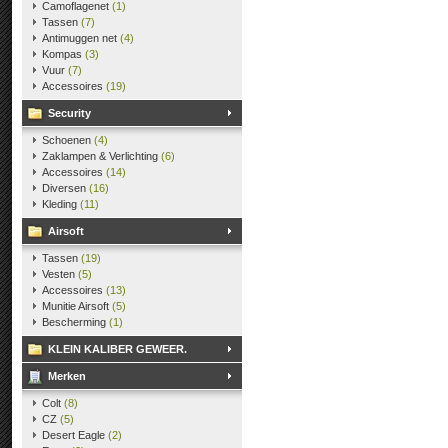
Camoflagenet
(1)
Tassen
(7)
Antimuggen net
(4)
Kompas
(3)
Vuur
(7)
Accessoires
(19)
Security
Schoenen
(4)
Zaklampen & Verlichting
(6)
Accessoires
(14)
Diversen
(16)
Kleding
(11)
Airsoft
Tassen
(19)
Vesten
(5)
Accessoires
(13)
Munitie Airsoft
(5)
Bescherming
(1)
KLEIN KALIBER GEWEER.
Merken
Colt
(8)
CZ
(5)
Desert Eagle
(2)