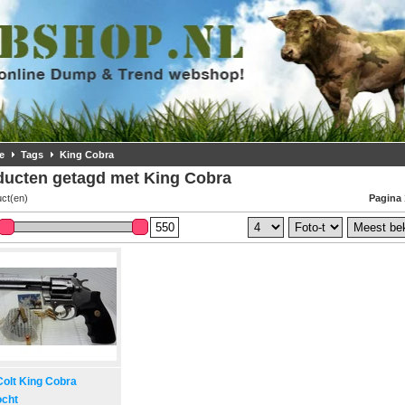
e
Tags
King Cobra
ducten getagd met King Cobra
uct(en)
Pagina 
Colt King Cobra
ocht