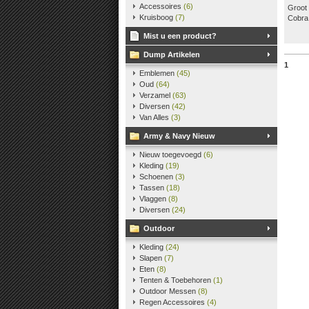
Accessoires
(6)
Groot 
Kruisboog
(7)
Cobra
Mist u een product?
Dump Artikelen
1
Emblemen
(45)
Oud
(64)
Verzamel
(63)
Diversen
(42)
Van Alles
(3)
Army & Navy Nieuw
Nieuw toegevoegd
(6)
Kleding
(19)
Schoenen
(3)
Tassen
(18)
Vlaggen
(8)
Diversen
(24)
Outdoor
Kleding
(24)
Slapen
(7)
Eten
(8)
Tenten & Toebehoren
(1)
Outdoor Messen
(8)
Regen Accessoires
(4)