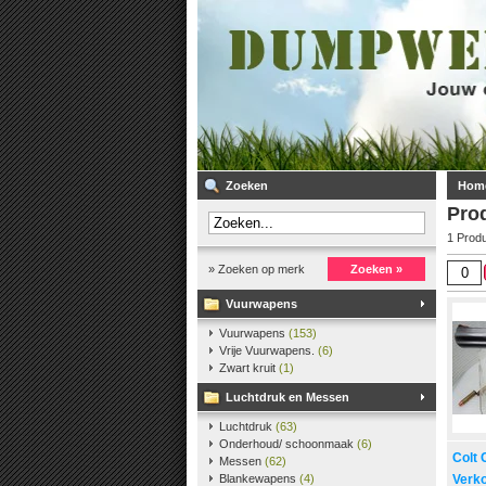
Zoeken
Hom
Pro
1 Prod
» Zoeken op merk
Zoeken »
Vuurwapens
Vuurwapens
(153)
Vrije Vuurwapens.
(6)
Zwart kruit
(1)
Luchtdruk en Messen
Luchtdruk
(63)
Onderhoud/ schoonmaak
(6)
Colt 
Messen
(62)
Blankewapens
(4)
Verk