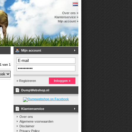
Over ons »
Klantenservice »
Mijn account »
Mijn account
1 van 1
» Registreren
Inloggen »
DumpWebshop.nl
Klantenservice
Over ons
Algemene voorwaarden
Disclaimer
Privacy Policy