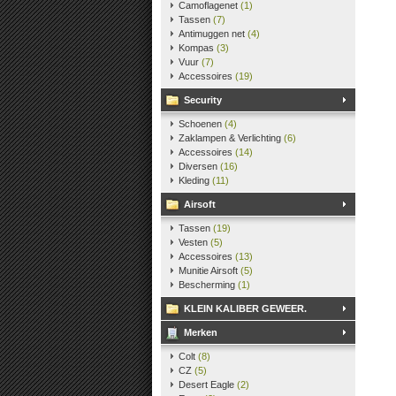
Camoflagenet
(1)
Tassen
(7)
Antimuggen net
(4)
Kompas
(3)
Vuur
(7)
Accessoires
(19)
Security
Schoenen
(4)
Zaklampen & Verlichting
(6)
Accessoires
(14)
Diversen
(16)
Kleding
(11)
Airsoft
Tassen
(19)
Vesten
(5)
Accessoires
(13)
Munitie Airsoft
(5)
Bescherming
(1)
KLEIN KALIBER GEWEER.
Merken
Colt
(8)
CZ
(5)
Desert Eagle
(2)