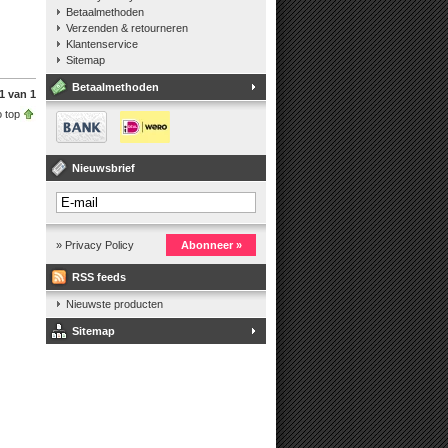
Betaalmethoden
Verzenden & retourneren
Klantenservice
Sitemap
Betaalmethoden
1 van 1
 top
Nieuwsbrief
» Privacy Policy
Abonneer »
RSS feeds
Nieuwste producten
Sitemap