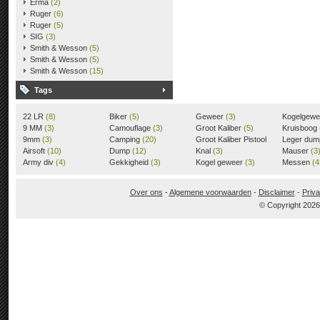
Erma
(2)
Ruger
(6)
Ruger
(5)
SIG
(3)
Smith & Wesson
(5)
Smith & Wesson
(5)
Smith & Wesson
(15)
Tags
22 LR
(8)
Biker
(5)
Geweer
(3)
Kogelgew
9 MM
(3)
Camouflage
(3)
Groot Kaliber
(5)
Kruisboog
9mm
(3)
Camping
(20)
Groot Kaliber Pistool
Leger du
Airsoft
(10)
Dump
(12)
(3)
Knal
(3)
Mauser
(3
Army div
(4)
Gekkigheid
(3)
Kogel geweer
(3)
Messen
(4
Over ons
-
Algemene voorwaarden
-
Disclaimer
-
Priva
© Copyright 202