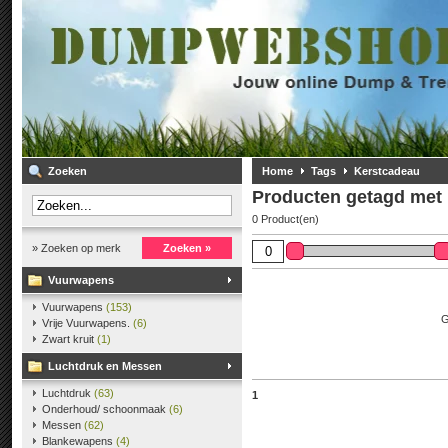
Zoeken
Home
Tags
Kerstcadeau
Producten getagd met
0 Product(en)
» Zoeken op merk
Zoeken »
Vuurwapens
Vuurwapens
(153)
G
Vrije Vuurwapens.
(6)
Zwart kruit
(1)
Luchtdruk en Messen
Luchtdruk
(63)
1
Onderhoud/ schoonmaak
(6)
Messen
(62)
Blankewapens
(4)