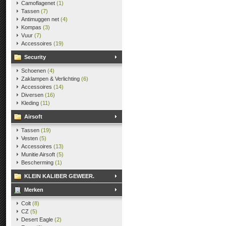
Camoflagenet
(1)
Tassen
(7)
Antimuggen net
(4)
Kompas
(3)
Vuur
(7)
Accessoires
(19)
Security
Schoenen
(4)
Zaklampen & Verlichting
(6)
Accessoires
(14)
Diversen
(16)
Kleding
(11)
Airsoft
Tassen
(19)
Vesten
(5)
Accessoires
(13)
Munitie Airsoft
(5)
Bescherming
(1)
KLEIN KALIBER GEWEER.
Merken
Colt
(8)
CZ
(5)
Desert Eagle
(2)