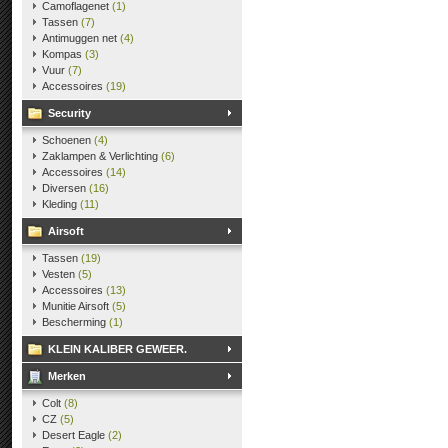
Camoflagenet
(1)
Tassen
(7)
Antimuggen net
(4)
Kompas
(3)
Vuur
(7)
Accessoires
(19)
Security
Schoenen
(4)
Zaklampen & Verlichting
(6)
Accessoires
(14)
Diversen
(16)
Kleding
(11)
Airsoft
Tassen
(19)
Vesten
(5)
Accessoires
(13)
Munitie Airsoft
(5)
Bescherming
(1)
KLEIN KALIBER GEWEER.
Merken
Colt
(8)
CZ
(5)
Desert Eagle
(2)