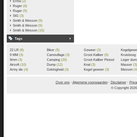
Erma
(2)
Ruger
(6)
Ruger
(5)
SIG
(3)
Smith & Wesson
(5)
Smith & Wesson
(5)
Smith & Wesson
(15)
Tags
22 LR
(8)
Biker
(5)
Geweer
(3)
Kogelgew
9 MM
(3)
Camouflage
(3)
Groot Kaliber
(5)
Kruisboog
9mm
(3)
Camping
(20)
Groot Kaliber Pistool
Leger du
Airsoft
(10)
Dump
(12)
(3)
Knal
(3)
Mauser
(3
Army div
(4)
Gekkigheid
(3)
Kogel geweer
(3)
Messen
(4
Over ons
-
Algemene voorwaarden
-
Disclaimer
-
Priva
© Copyright 202