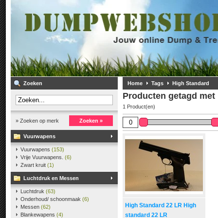
Zoeken
Home
Tags
High Standard
Producten getagd met
1 Product(en)
» Zoeken op merk
Zoeken »
Vuurwapens
Vuurwapens
(153)
Vrije Vuurwapens.
(6)
Zwart kruit
(1)
Luchtdruk en Messen
Luchtdruk
(63)
Onderhoud/ schoonmaak
(6)
High Standard 22 LR High
Messen
(62)
Blankewapens
(4)
standard 22 LR