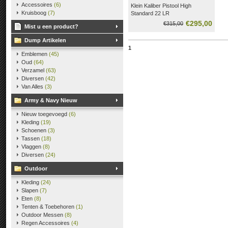
Accessoires
(6)
Klein Kaliber Pistool High
Kruisboog
(7)
Standard 22 LR
€295,00
€315,00
Mist u een product?
Dump Artikelen
1
Emblemen
(45)
Oud
(64)
Verzamel
(63)
Diversen
(42)
Van Alles
(3)
Army & Navy Nieuw
Nieuw toegevoegd
(6)
Kleding
(19)
Schoenen
(3)
Tassen
(18)
Vlaggen
(8)
Diversen
(24)
Outdoor
Kleding
(24)
Slapen
(7)
Eten
(8)
Tenten & Toebehoren
(1)
Outdoor Messen
(8)
Regen Accessoires
(4)