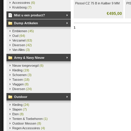
Accessoires
(6)
Pistool CZ 75 B in Kaliber 9 MM
PI
Kruisboog
(7)
€495,00
Mist u een product?
Dump Artikelen
1
Emblemen
(45)
Oud
(64)
Verzamel
(63)
Diversen
(42)
Van Alles
(3)
Army & Navy Nieuw
Nieuw toegevoegd
(6)
Kleding
(19)
Schoenen
(3)
Tassen
(18)
Vlaggen
(8)
Diversen
(24)
Outdoor
Kleding
(24)
Slapen
(7)
Eten
(8)
Tenten & Toebehoren
(1)
Outdoor Messen
(8)
Regen Accessoires
(4)