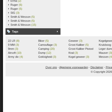
Erma
(2)
Ruger
(6)
Ruger
(5)
SIG
(3)
Smith & Wesson
(5)
Smith & Wesson
(5)
Smith & Wesson
(15)
Tags
22 LR
(8)
Biker
(5)
Geweer
(3)
Kogelgew
9 MM
(3)
Camouflage
(3)
Groot Kaliber
(5)
Kruisboog
9mm
(3)
Camping
(20)
Groot Kaliber Pistool
Leger du
Airsoft
(10)
Dump
(12)
(3)
Knal
(3)
Mauser
(3
Army div
(4)
Gekkigheid
(3)
Kogel geweer
(3)
Messen
(4
Over ons
-
Algemene voorwaarden
-
Disclaimer
-
Priva
© Copyright 202