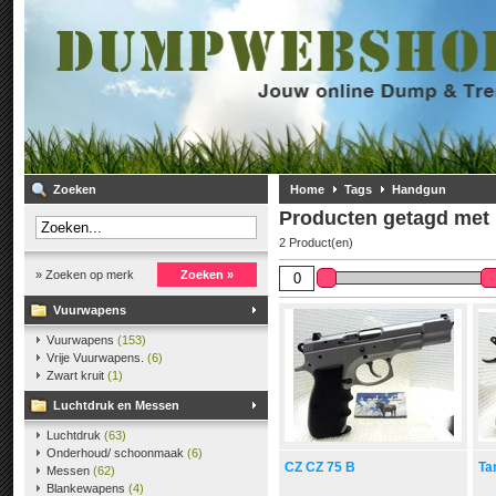
Zoeken
Home
Tags
Handgun
Producten getagd met
2 Product(en)
» Zoeken op merk
Zoeken »
Vuurwapens
Vuurwapens
(153)
Vrije Vuurwapens.
(6)
Zwart kruit
(1)
Luchtdruk en Messen
Luchtdruk
(63)
Onderhoud/ schoonmaak
(6)
CZ CZ 75 B
Ta
Messen
(62)
Blankewapens
(4)