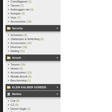
Camoflagenet
(1)
Tassen
(7)
Antimuggen net
(4)
Kompas
(3)
Vuur
(7)
Accessoires
(19)
Security
Schoenen
(4)
Zaklampen & Verlichting
(6)
Accessoires
(14)
Diversen
(16)
Kleding
(11)
Airsoft
Tassen
(19)
Vesten
(5)
Accessoires
(13)
Munitie Airsoft
(5)
Bescherming
(1)
KLEIN KALIBER GEWEER.
Merken
Colt
(8)
CZ
(5)
Desert Eagle
(2)