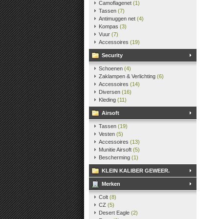
Camoflagenet
(1)
Tassen
(7)
Antimuggen net
(4)
Kompas
(3)
Vuur
(7)
Accessoires
(19)
Security
Schoenen
(4)
Zaklampen & Verlichting
(6)
Accessoires
(14)
Diversen
(16)
Kleding
(11)
Airsoft
Tassen
(19)
Vesten
(5)
Accessoires
(13)
Munitie Airsoft
(5)
Bescherming
(1)
KLEIN KALIBER GEWEER.
Merken
Colt
(8)
CZ
(5)
Desert Eagle
(2)