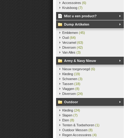
Accessoires
(6)
Kruisboog
(7)
Mist u een product?
Dump Artikelen
Emblemen
(45)
Oud
(64)
Verzamel
(63)
Diversen
(42)
Van Alles
(3)
Army & Navy Nieuw
Nieuw toegevoegd
(6)
Kleding
(19)
Schoenen
(3)
Tassen
(18)
Vlaggen
(8)
Diversen
(24)
Outdoor
Kleding
(24)
Slapen
(7)
Eten
(8)
Tenten & Toebehoren
(1)
Outdoor Messen
(8)
Regen Accessoires
(4)