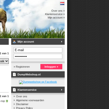
Over ons »
Klantenservice »
Mijn account »
Mijn account
1 van 1
» Registreren
Inloggen »
DumpWebshop.nl
Klantenservice
1 van 1
Over ons
Algemene voorwaarden
 top
Disclaimer
Privacy Policy