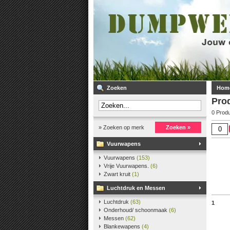
Zoeken
Hom
Prod
0 Prod
» Zoeken op merk
Zoeken »
Vuurwapens
Vuurwapens
(153)
Vrije Vuurwapens.
(6)
Zwart kruit
(1)
Luchtdruk en Messen
Luchtdruk
(63)
1
Onderhoud/ schoonmaak
(6)
Messen
(62)
Blankewapens
(4)