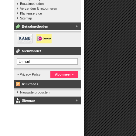
Betaalmethoden
Verzenden & retourneren
Klantenservice
Sitemap
Betaalmethoden
Nieuwsbrief
» Privacy Policy
Abonneer »
RSS feeds
Nieuwste producten
Sitemap