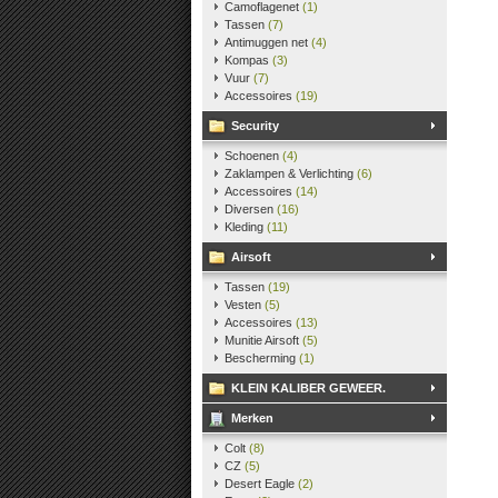
Camoflagenet
(1)
Tassen
(7)
Antimuggen net
(4)
Kompas
(3)
Vuur
(7)
Accessoires
(19)
Security
Schoenen
(4)
Zaklampen & Verlichting
(6)
Accessoires
(14)
Diversen
(16)
Kleding
(11)
Airsoft
Tassen
(19)
Vesten
(5)
Accessoires
(13)
Munitie Airsoft
(5)
Bescherming
(1)
KLEIN KALIBER GEWEER.
Merken
Colt
(8)
CZ
(5)
Desert Eagle
(2)