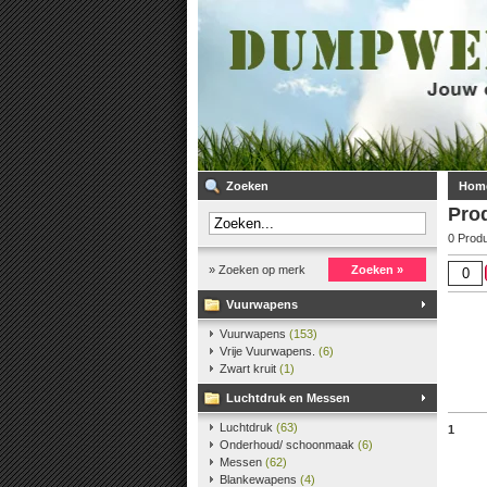
Zoeken
Hom
Pro
0 Prod
» Zoeken op merk
Zoeken »
Vuurwapens
Vuurwapens
(153)
Vrije Vuurwapens.
(6)
Zwart kruit
(1)
Luchtdruk en Messen
Luchtdruk
(63)
1
Onderhoud/ schoonmaak
(6)
Messen
(62)
Blankewapens
(4)