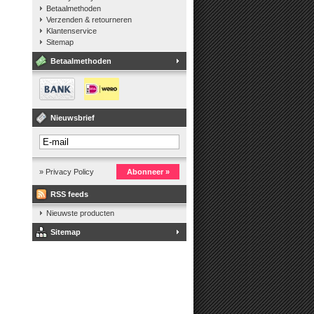
Betaalmethoden
Verzenden & retourneren
Klantenservice
Sitemap
Betaalmethoden
Nieuwsbrief
» Privacy Policy
Abonneer »
RSS feeds
Nieuwste producten
Sitemap