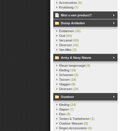
Accessoires
(6)
Kruisboog
(7)
Mist u een product?
Dump Artikelen
Emblemen
(45)
Oud
(64)
Verzamel
(63)
Diversen
(42)
Van Alles
(3)
Army & Navy Nieuw
Nieuw toegevoegd
(6)
Kleding
(19)
Schoenen
(3)
Tassen
(18)
Vlaggen
(8)
Diversen
(24)
Outdoor
Kleding
(24)
Slapen
(7)
Eten
(8)
Tenten & Toebehoren
(1)
Outdoor Messen
(8)
Regen Accessoires
(4)