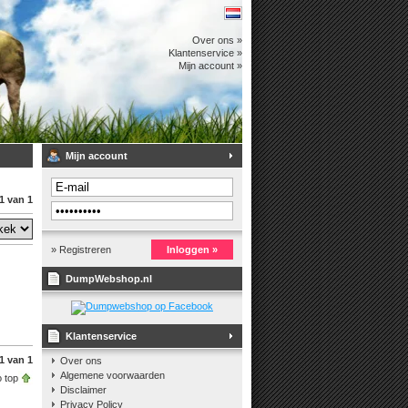
Over ons »
Klantenservice »
Mijn account »
Mijn account
1 van 1
» Registreren
Inloggen »
DumpWebshop.nl
Klantenservice
1 van 1
Over ons
Algemene voorwaarden
 top
Disclaimer
Privacy Policy