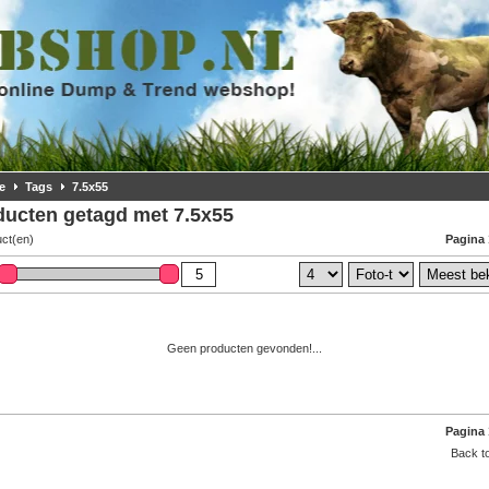
e
Tags
7.5x55
ducten getagd met 7.5x55
uct(en)
Pagina 
Geen producten gevonden!...
Pagina 
Back to