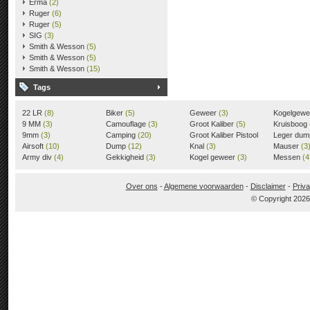
Erma
(2)
Ruger
(6)
Ruger
(5)
SIG
(3)
Smith & Wesson
(5)
Smith & Wesson
(5)
Smith & Wesson
(15)
Tags
22 LR
(8)
Biker
(5)
Geweer
(3)
Kogelgew
9 MM
(3)
Camouflage
(3)
Groot Kaliber
(5)
Kruisboog
9mm
(3)
Camping
(20)
Groot Kaliber Pistool
Leger du
Airsoft
(10)
Dump
(12)
(3)
Knal
(3)
Mauser
(3
Army div
(4)
Gekkigheid
(3)
Kogel geweer
(3)
Messen
(4
Over ons
-
Algemene voorwaarden
-
Disclaimer
-
Priva
© Copyright 202