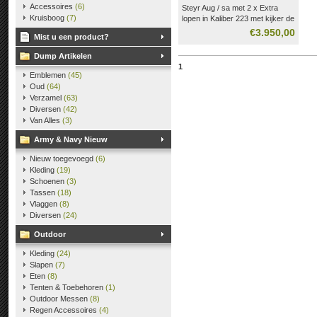
Accessoires
(6)
Steyr Aug / sa met 2 x Extra
Kruisboog
(7)
lopen in Kaliber 223 met kijker de
originele .
€3.950,00
Mist u een product?
en drie Magazijnen .
Dump Artikelen
1
Emblemen
(45)
Oud
(64)
Verzamel
(63)
Diversen
(42)
Van Alles
(3)
Army & Navy Nieuw
Nieuw toegevoegd
(6)
Kleding
(19)
Schoenen
(3)
Tassen
(18)
Vlaggen
(8)
Diversen
(24)
Outdoor
Kleding
(24)
Slapen
(7)
Eten
(8)
Tenten & Toebehoren
(1)
Outdoor Messen
(8)
Regen Accessoires
(4)