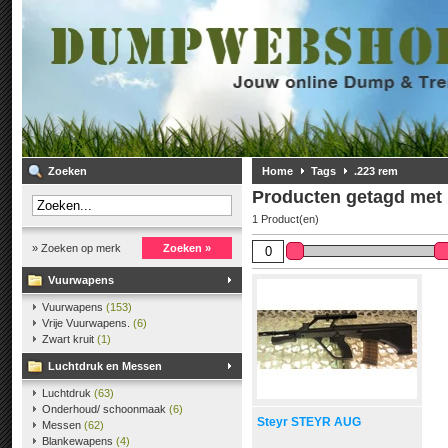
Zoeken
Home
Tags
.223 rem
Producten getagd met 
1 Product(en)
» Zoeken op merk
Zoeken »
Vuurwapens
Vuurwapens
(153)
Vrije Vuurwapens.
(6)
Zwart kruit
(1)
Luchtdruk en Messen
Luchtdruk
(63)
Onderhoud/ schoonmaak
(6)
Steyr STEYR AUG
Messen
(62)
Blankewapens
(4)