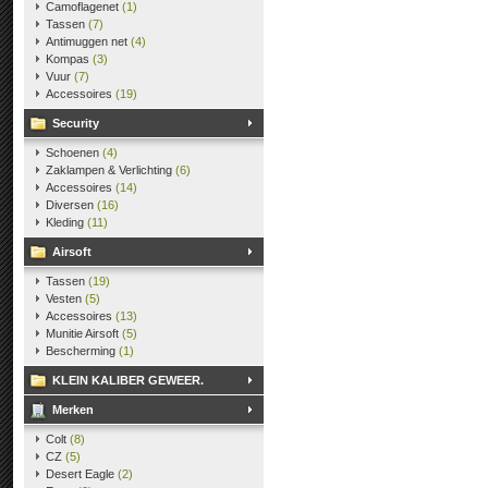
Camoflagenet
(1)
Tassen
(7)
Antimuggen net
(4)
Kompas
(3)
Vuur
(7)
Accessoires
(19)
Security
Schoenen
(4)
Zaklampen & Verlichting
(6)
Accessoires
(14)
Diversen
(16)
Kleding
(11)
Airsoft
Tassen
(19)
Vesten
(5)
Accessoires
(13)
Munitie Airsoft
(5)
Bescherming
(1)
KLEIN KALIBER GEWEER.
Merken
Colt
(8)
CZ
(5)
Desert Eagle
(2)