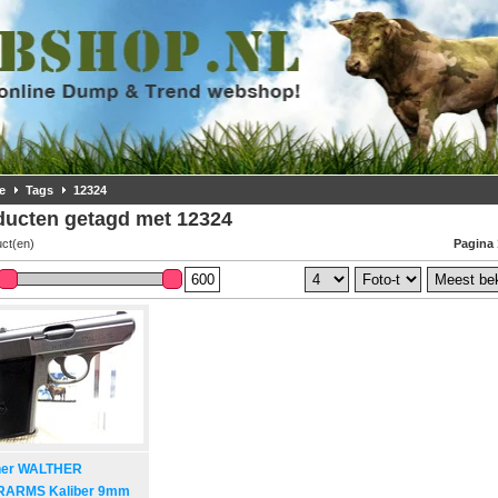
e
Tags
12324
ducten getagd met 12324
uct(en)
Pagina 
her WALTHER
RARMS Kaliber 9mm