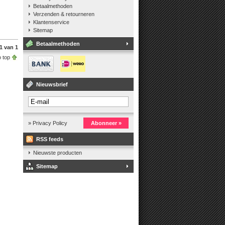
Betaalmethoden
Verzenden & retourneren
Klantenservice
Sitemap
Betaalmethoden
1 van 1
 top
Nieuwsbrief
» Privacy Policy
Abonneer »
RSS feeds
Nieuwste producten
Sitemap