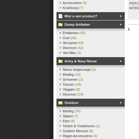
Accessoires
(6)
PIST
Kort,
Kruisboog
(7)
INTER
Mist u een product?
Dump Artikelen
1
Emblemen
(45)
Oud
(64)
Verzamel
(63)
Diversen
(42)
Van Alles
(3)
Army & Navy Nieuw
Nieuw toegevoegd
(6)
Kleding
(19)
Schoenen
(3)
Tassen
(18)
Vlaggen
(8)
Diversen
(24)
Outdoor
Kleding
(24)
Slapen
(7)
Eten
(8)
Tenten & Toebehoren
(1)
Outdoor Messen
(8)
Regen Accessoires
(4)