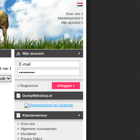
Over ons »
Klantenservice »
Mijn account »
Mijn account
1 van 1
» Registreren
Inloggen »
DumpWebshop.nl
Klantenservice
Over ons
Algemene voorwaarden
Disclaimer
Privacy Policy