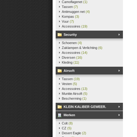
Camoflagenet
(1)
Tassen
(7)
Antimuggen net
(4)
Kompas
(3)
Vuur
(7)
Accessoires
(19)
Security
Schoenen
(4)
Zaklampen & Verlichting
(6)
Accessoires
(14)
Diversen
(16)
Kleding
(11)
Airsoft
Tassen
(19)
Vesten
(5)
Accessoires
(13)
Munitie Airsoft
(5)
Bescherming
(1)
KLEIN KALIBER GEWEER.
Merken
Colt
(8)
CZ
(5)
Desert Eagle
(2)