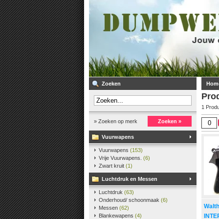
Zoeken
Hom
Pro
1 Prod
» Zoeken op merk
Zoeken »
Vuurwapens
Vuurwapens
(153)
Vrije Vuurwapens.
(6)
Zwart kruit
(1)
Luchtdruk en Messen
Luchtdruk
(63)
Onderhoud/ schoonmaak
(6)
Walt
Messen
(62)
Blankewapens
(4)
INTE