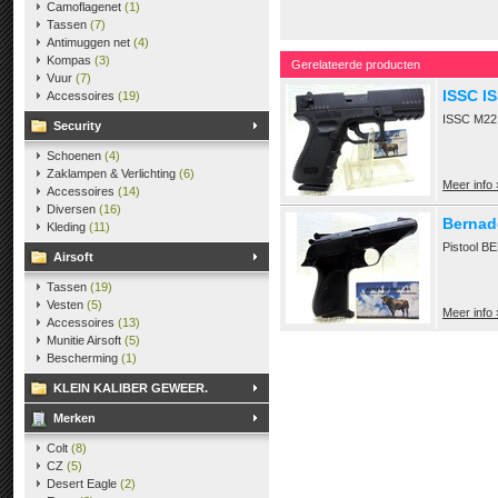
Camoflagenet
(1)
Tassen
(7)
Antimuggen net
(4)
Kompas
(3)
Gerelateerde producten
Vuur
(7)
ISSC I
Accessoires
(19)
ISSC M22 K
Security
Schoenen
(4)
Zaklampen & Verlichting
(6)
Meer info 
Accessoires
(14)
Diversen
(16)
Bernad
Kleding
(11)
Pistool 
Airsoft
Tassen
(19)
Vesten
(5)
Meer info 
Accessoires
(13)
Munitie Airsoft
(5)
Bescherming
(1)
KLEIN KALIBER GEWEER.
Merken
Colt
(8)
CZ
(5)
Desert Eagle
(2)