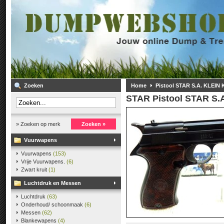
Zoeken
Home
Pistool STAR S.A. KLEIN
STAR
Pistool STAR S.
» Zoeken op merk
Zoeken »
Vuurwapens
Vuurwapens
(153)
Vrije Vuurwapens.
(6)
Zwart kruit
(1)
Luchtdruk en Messen
Luchtdruk
(63)
Onderhoud/ schoonmaak
(6)
Messen
(62)
Blankewapens
(4)