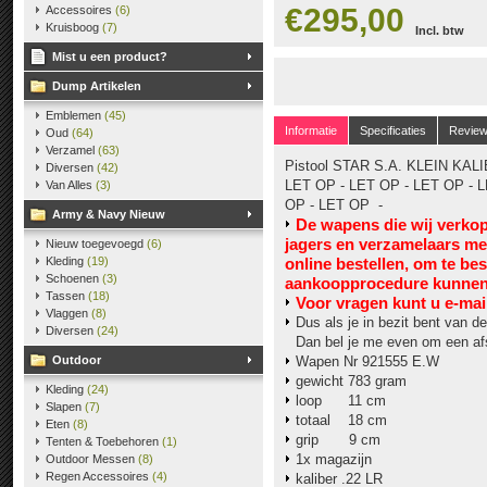
€295,00
Accessoires
(6)
Kruisboog
(7)
Incl. btw
Mist u een product?
Dump Artikelen
Emblemen
(45)
Informatie
Specificaties
Revie
Oud
(64)
Verzamel
(63)
Pistool STAR S.A. KLEIN KAL
Diversen
(42)
LET OP - LET OP - LET OP - L
Van Alles
(3)
OP - LET OP -
Army & Navy Nieuw
De wapens die wij verko
jagers en verzamelaars m
Nieuw toegevoegd
(6)
Kleding
(19)
online bestellen, om te be
Schoenen
(3)
aankoopprocedure kunnen 
Tassen
(18)
V
oor vragen kunt u e-mai
Vlaggen
(8)
Dus als je in bezit bent van de
Diversen
(24)
Dan bel je me even om een af
Outdoor
Wapen Nr 921555 E.W
gewicht 783 gram
Kleding
(24)
loop 11 cm
Slapen
(7)
totaal 18 cm
Eten
(8)
grip 9 cm
Tenten & Toebehoren
(1)
1x magazijn
Outdoor Messen
(8)
Regen Accessoires
(4)
kaliber .22 LR