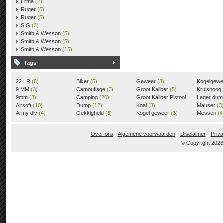
Erma
(2)
Ruger
(6)
Ruger
(5)
SIG
(3)
Smith & Wesson
(5)
Smith & Wesson
(5)
Smith & Wesson
(15)
Tags
22 LR
(8)
Biker
(5)
Geweer
(3)
Kogelgew
9 MM
(3)
Camouflage
(3)
Groot Kaliber
(5)
Kruisboog
9mm
(3)
Camping
(20)
Groot Kaliber Pistool
Leger du
Airsoft
(10)
Dump
(12)
(3)
Knal
(3)
Mauser
(3
Army div
(4)
Gekkigheid
(3)
Kogel geweer
(3)
Messen
(4
Over ons
-
Algemene voorwaarden
-
Disclaimer
-
Priva
© Copyright 202