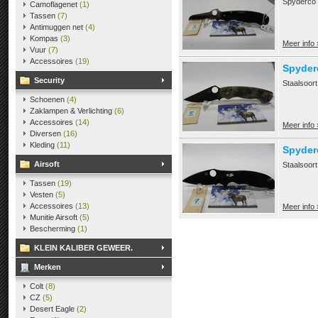
Spyderco 
Camoflagenet
(1)
Tassen
(7)
Antimuggen net
(4)
Kompas
(3)
Meer info 
Vuur
(7)
Accessoires
(19)
Spyder
Security
Staalsoor
Schoenen
(4)
Zaklampen & Verlichting
(6)
Accessoires
(14)
Meer info 
Diversen
(16)
Kleding
(11)
Spyder
Airsoft
Staalsoor
Tassen
(19)
Vesten
(5)
Accessoires
(13)
Meer info 
Munitie Airsoft
(5)
Bescherming
(1)
KLEIN KALIBER GEWEER.
Merken
Colt
(8)
CZ
(5)
Desert Eagle
(2)