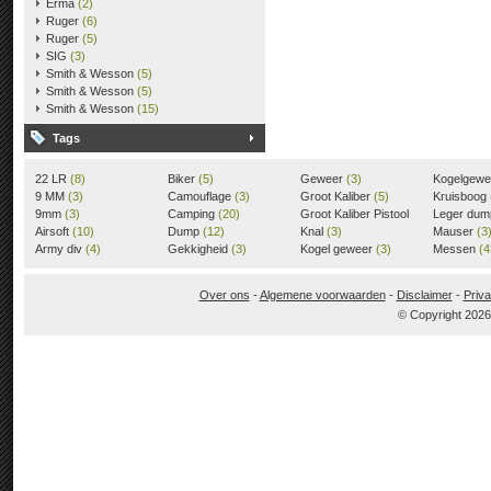
Erma
(2)
Ruger
(6)
Ruger
(5)
SIG
(3)
Smith & Wesson
(5)
Smith & Wesson
(5)
Smith & Wesson
(15)
Tags
22 LR
(8)
Biker
(5)
Geweer
(3)
Kogelgew
9 MM
(3)
Camouflage
(3)
Groot Kaliber
(5)
Kruisboog
9mm
(3)
Camping
(20)
Groot Kaliber Pistool
Leger du
Airsoft
(10)
Dump
(12)
(3)
Knal
(3)
Mauser
(3
Army div
(4)
Gekkigheid
(3)
Kogel geweer
(3)
Messen
(4
Over ons
-
Algemene voorwaarden
-
Disclaimer
-
Priva
© Copyright 202