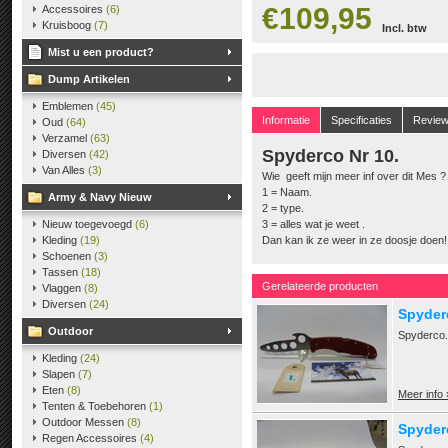
€109,95
Accessoires
(6)
Kruisboog
(7)
Incl. btw
Mist u een product?
Dump Artikelen
Emblemen
(45)
Informatie
Specificaties
Revie
Oud
(64)
Verzamel
(63)
Spyderco Nr 10.
Diversen
(42)
Van Alles
(3)
Wie geeft mijn meer inf over dit Mes ?
1 = Naam.
Army & Navy Nieuw
2 = type.
Nieuw toegevoegd
(6)
3 = alles wat je weet .
Kleding
(19)
Dan kan ik ze weer in ze doosje doen!
Schoenen
(3)
Tassen
(18)
Gerelateerde producten
Vlaggen
(8)
Diversen
(24)
Spyder
Outdoor
Spyderco.
Kleding
(24)
Slapen
(7)
Eten
(8)
Meer info 
Tenten & Toebehoren
(1)
Outdoor Messen
(8)
Spyder
Regen Accessoires
(4)