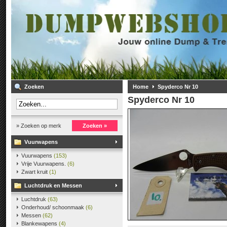
Zoeken
Home
Spyderco Nr 10
Spyderco Nr 10
» Zoeken op merk
Zoeken »
Vuurwapens
Vuurwapens
(153)
Vrije Vuurwapens.
(6)
Zwart kruit
(1)
Luchtdruk en Messen
Luchtdruk
(63)
Onderhoud/ schoonmaak
(6)
Messen
(62)
Blankewapens
(4)