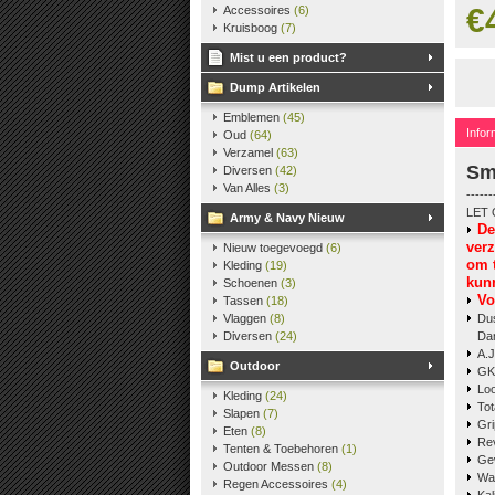
€
Accessoires
(6)
Kruisboog
(7)
Mist u een product?
Dump Artikelen
Emblemen
(45)
Infor
Oud
(64)
Verzamel
(63)
Sm
Diversen
(42)
Van Alles
(3)
------
LET 
Army & Navy Nieuw
De
ver
Nieuw toegevoegd
(6)
om 
Kleding
(19)
kun
Schoenen
(3)
V
o
Tassen
(18)
Vlaggen
(8)
Dus
Diversen
(24)
Dan
A.J
Outdoor
GK
Lo
Kleding
(24)
To
Slapen
(7)
G
Eten
(8)
Re
Tenten & Toebehoren
(1)
Ge
Outdoor Messen
(8)
Wa
Regen Accessoires
(4)