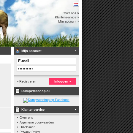
Over ons »
Klantenservice »
Mijn account »
Mijn account
» Registreren
Inloggen »
DumpWebshop.nl
Klantenservice
Over ons
Algemene voorwaarden
Disclaimer
Privacy Policy