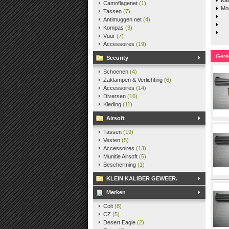
Ka
Camoflagenet
(1)
Moo
Tassen
(7)
Antimuggen net
(4)
Kompas
(3)
Vuur
(7)
Accessoires
(19)
Gere
Security
Schoenen
(4)
Zaklampen & Verlichting
(6)
Accessoires
(14)
Diversen
(16)
Kleding
(11)
Airsoft
Tassen
(19)
Vesten
(5)
Accessoires
(13)
Munitie Airsoft
(5)
Bescherming
(1)
KLEIN KALIBER GEWEER.
Merken
Colt
(8)
CZ
(5)
Desert Eagle
(2)