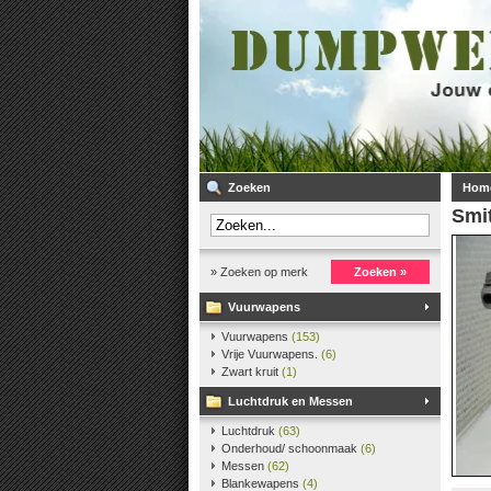
Zoeken
Hom
Smi
» Zoeken op merk
Zoeken »
Vuurwapens
Vuurwapens
(153)
Vrije Vuurwapens.
(6)
Zwart kruit
(1)
Luchtdruk en Messen
Luchtdruk
(63)
Onderhoud/ schoonmaak
(6)
Messen
(62)
Blankewapens
(4)