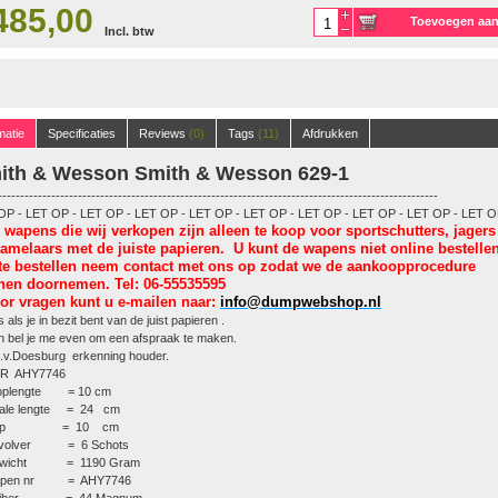
485,00
Toevoegen aa
Incl. btw
winkelwagen
matie
Specificaties
Reviews
(0)
Tags
(11)
Afdrukken
ith & Wesson Smith & Wesson 629-1
---------------------------------------------------------------------------------------------------
OP - LET OP - LET OP - LET OP - LET OP - LET OP - LET OP - LET OP - LET OP - LET O
 wapens die wij verkopen
zijn alleen te koop voor sportschutters, jagers
zamelaars met de
juiste papieren. U kunt de wapens niet online bestellen
te bestellen neem contact met ons op zodat we de aankoopprocedure
nen doornemen. Tel: 06-55535595
or vragen kunt u e-mailen naar:
info@dumpwebshop.nl
 als je in bezit bent van de juist papieren .
 bel je me even om een afspraak te maken.
.v.Doesburg erkenning houder.
R AHY7746
oplengte = 10 cm
tale lengte = 24 cm
rip = 10 cm
volver = 6 Schots
wicht = 1190 Gram
pen nr = AHY7746