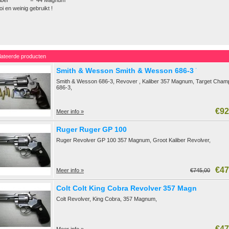
liber = 44 Magnum
i en weinig gebruikt !
lateerde producten
Smith & Wesson Smith & Wesson 686-3 Target C
Smith & Wesson 686-3, Revover , Kaliber 357 Magnum, Target Cham
686-3,
€92
Meer info »
Ruger Ruger GP 100
Ruger Revolver GP 100 357 Magnum, Groot Kaliber Revolver,
€47
Meer info »
€745,00
Colt Colt King Cobra Revolver 357 Magnum VE
Colt Revolver, King Cobra, 357 Magnum,
€47