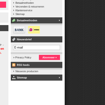
Betaalmethoden
n
Verzenden & retourneren
Klantenservice
Sitemap
Betaalmethoden
Nieuwsbrief
P -
 en
,
» Privacy Policy
Abonneer »
RSS feeds
Nieuwste producten
Sitemap