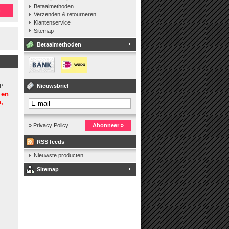
Betaalmethoden
n
Verzenden & retourneren
Klantenservice
Sitemap
Betaalmethoden
P -
Nieuwsbrief
 en
,
» Privacy Policy
Abonneer »
RSS feeds
Nieuwste producten
Sitemap