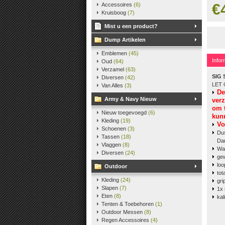
€
Accessoires
(6)
Kruisboog
(7)
Mist u een product?
Dump Artikelen
Emblemen
(45)
Infor
Oud
(64)
Verzamel
(63)
SIG 
Diversen
(42)
LET 
Van Alles
(3)
De
Army & Navy Nieuw
ver
om 
Nieuw toegevoegd
(6)
kun
Kleding
(19)
V
o
Schoenen
(3)
Dus
Tassen
(18)
Dan
Vlaggen
(8)
Wa
Diversen
(24)
ge
lo
Outdoor
to
Kleding
(24)
gr
Slapen
(7)
1x 
Eten
(8)
ka
Tenten & Toebehoren
(1)
Outdoor Messen
(8)
Regen Accessoires
(4)