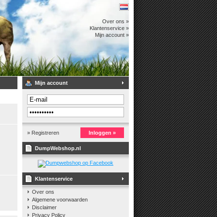
Over ons »
Klantenservice »
Mijn account »
Mijn account
» Registreren
Inloggen »
DumpWebshop.nl
Klantenservice
Over ons
Algemene voorwaarden
Disclaimer
Privacy Policy