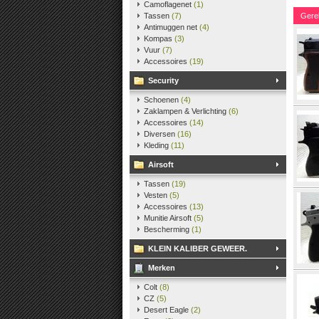
Camoflagenet
(1)
Tassen
(7)
Gere
Antimuggen net
(4)
Kompas
(3)
Vuur
(7)
Accessoires
(19)
Security
Schoenen
(4)
Zaklampen & Verlichting
(6)
Accessoires
(14)
Diversen
(16)
Kleding
(11)
Airsoft
Tassen
(19)
Vesten
(5)
Accessoires
(13)
Munitie Airsoft
(5)
Bescherming
(1)
KLEIN KALIBER GEWEER.
Merken
Colt
(8)
CZ
(5)
Desert Eagle
(2)