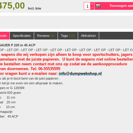
475,00
Toevoegen aa
Incl. btw
winkelwagen
matie
Specificaties
Reviews
(0)
Tags
(13)
Afdrukken
SAUER P 220 in 45 ACP
OP - LET OP - LET OP - LET OP - LET OP - LET OP - LET OP - LET OP - LET OP - LET O
 wapens die wij verkopen
zijn alleen te koop voor sportschutters, jagers
zamelaars met de
juiste papieren. U kunt de wapens niet online bestellen
te bestellen neem contact met ons op zodat we de aankoopprocedure
nen doornemen. Tel: 06-55535595
or vragen kunt u e-mailen naar:
info@dumpwebshop.nl
 als je in bezit bent van de juist papieren .
 bel je me even om een afspraak te maken.
pen nr G 128399
wicht 820 gram
op 11 cm
taal 20 cm
ip 10 cm
magazijn
liber 45 ACP