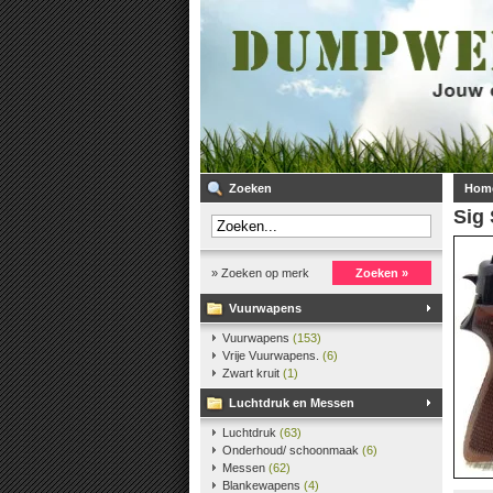
Zoeken
Hom
Sig
» Zoeken op merk
Zoeken »
Vuurwapens
Vuurwapens
(153)
Vrije Vuurwapens.
(6)
Zwart kruit
(1)
Luchtdruk en Messen
Luchtdruk
(63)
Onderhoud/ schoonmaak
(6)
Messen
(62)
Blankewapens
(4)