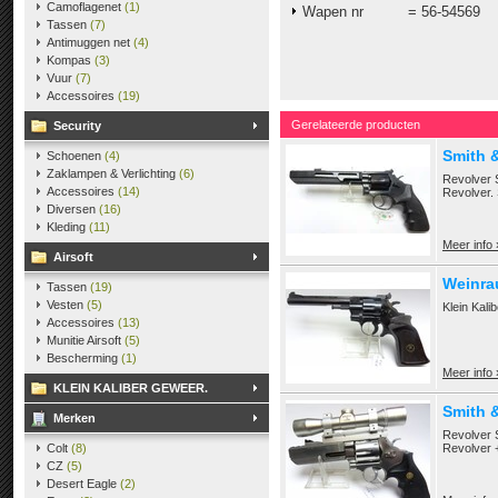
Camoflagenet
(1)
Wapen nr = 56-54569
Tassen
(7)
Antimuggen net
(4)
Kompas
(3)
Vuur
(7)
Accessoires
(19)
Gerelateerde producten
Security
Smith 
Schoenen
(4)
Zaklampen & Verlichting
(6)
Revolver 
Accessoires
(14)
Revolver.
Diversen
(16)
Kleding
(11)
Meer info 
Airsoft
Weinra
Tassen
(19)
Vesten
(5)
Klein Kali
Accessoires
(13)
Munitie Airsoft
(5)
Bescherming
(1)
Meer info 
KLEIN KALIBER GEWEER.
Smith 
Merken
Revolver 
Colt
(8)
Revolver +
CZ
(5)
Desert Eagle
(2)