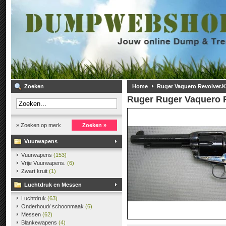
Zoeken
Home
Ruger Vaquero Revolver.Ka
Ruger
Ruger Vaquero R
» Zoeken op merk
Zoeken »
Vuurwapens
Vuurwapens
(153)
Vrije Vuurwapens.
(6)
Zwart kruit
(1)
Luchtdruk en Messen
Luchtdruk
(63)
Onderhoud/ schoonmaak
(6)
Messen
(62)
Blankewapens
(4)