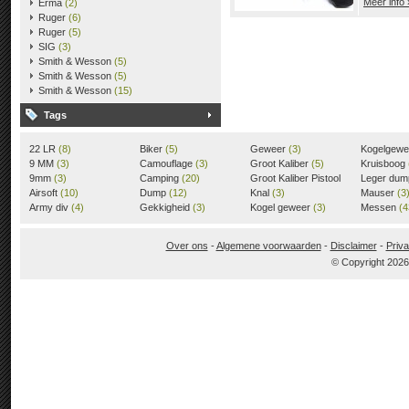
Meer info 
Erma
(2)
Ruger
(6)
Ruger
(5)
SIG
(3)
Smith & Wesson
(5)
Smith & Wesson
(5)
Smith & Wesson
(15)
Tags
22 LR
(8)
Biker
(5)
Geweer
(3)
Kogelgew
9 MM
(3)
Camouflage
(3)
Groot Kaliber
(5)
Kruisboog
9mm
(3)
Camping
(20)
Groot Kaliber Pistool
Leger du
Airsoft
(10)
Dump
(12)
(3)
Knal
(3)
Mauser
(3
Army div
(4)
Gekkigheid
(3)
Kogel geweer
(3)
Messen
(4
Over ons
-
Algemene voorwaarden
-
Disclaimer
-
Priva
© Copyright 202