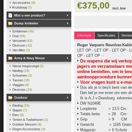
€375,00
Accessoires
(6)
Kruisboog
(7)
Incl. btw
Mist u een product?
Dump Artikelen
Emblemen
(45)
Informatie
Specificaties
Revie
Oud
(64)
Verzamel
(63)
Ruger Vaquero Revolver.Kalib
Diversen
(42)
LET OP - LET OP - LET OP - L
Van Alles
(3)
OP - LET OP -
Army & Navy Nieuw
De wapens die wij verko
jagers en verzamelaars m
Nieuw toegevoegd
(6)
Kleding
(19)
online bestellen, om te be
Schoenen
(3)
aankoopprocedure kunnen 
Tassen
(18)
V
oor vragen kunt u e-mai
Vlaggen
(8)
Dus als je in bezit bent van de
Diversen
(24)
Dan bel je me even om een af
Outdoor
Ik is A.J.v.Doesburg erkennin
DW N1049E
Kleding
(24)
Looplente = 13.5 Cm
Slapen
(7)
Totale lente = 29 Cm
Eten
(8)
Grip = 9 CM
Tenten & Toebehoren
(1)
Gewicht = 1165 Gram
Outdoor Messen
(8)
Regen Accessoires
(4)
Magazijn = 6 Schots