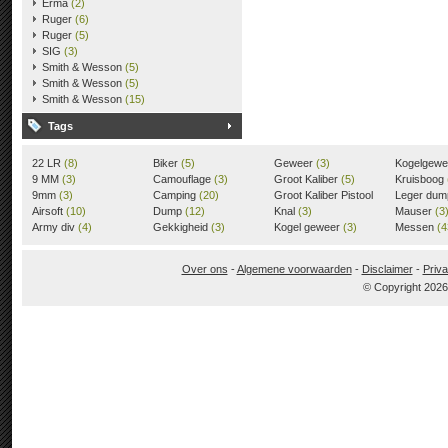
Erma
(2)
Ruger
(6)
Ruger
(5)
SIG
(3)
Smith & Wesson
(5)
Smith & Wesson
(5)
Smith & Wesson
(15)
Tags
22 LR
(8)
Biker
(5)
Geweer
(3)
Kogelgew
9 MM
(3)
Camouflage
(3)
Groot Kaliber
(5)
Kruisboog
9mm
(3)
Camping
(20)
Groot Kaliber Pistool
Leger du
Airsoft
(10)
Dump
(12)
(3)
Knal
(3)
Mauser
(3
Army div
(4)
Gekkigheid
(3)
Kogel geweer
(3)
Messen
(4
Over ons
-
Algemene voorwaarden
-
Disclaimer
-
Priva
© Copyright 202