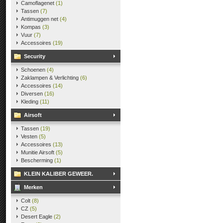
Camoflagenet
(1)
Tassen
(7)
Antimuggen net
(4)
Kompas
(3)
Vuur
(7)
Accessoires
(19)
Security
Schoenen
(4)
Zaklampen & Verlichting
(6)
Accessoires
(14)
Diversen
(16)
Kleding
(11)
Airsoft
Tassen
(19)
Vesten
(5)
Accessoires
(13)
Munitie Airsoft
(5)
Bescherming
(1)
KLEIN KALIBER GEWEER.
Merken
Colt
(8)
CZ
(5)
Desert Eagle
(2)