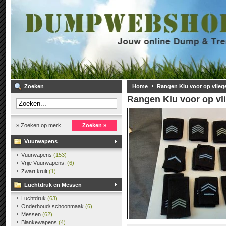
Zoeken
Home
Rangen Klu voor op vliege
Rangen Klu voor op vli
» Zoeken op merk
Zoeken »
Vuurwapens
Vuurwapens
(153)
Vrije Vuurwapens.
(6)
Zwart kruit
(1)
Luchtdruk en Messen
Luchtdruk
(63)
Onderhoud/ schoonmaak
(6)
Messen
(62)
Blankewapens
(4)