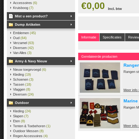
€0,00
Accessoires
(6)
Kruisboog
(7)
Incl. btw
Mist u een product?
Dump Artikelen
Emblemen
(45)
Informatie
Specificaties
Revie
Oud
(64)
Verzamel
(63)
Diversen
(42)
Van Alles
(3)
Gerelateerde producten
Army & Navy Nieuw
Rangen
Nieuw toegevoegd
(6)
Rangen st
Kleding
(19)
Schoenen
(3)
Tassen
(18)
Vlaggen
(8)
Meer info 
Diversen
(24)
Marine
Outdoor
Rangen Ma
Kleding
(24)
Slapen
(7)
Eten
(8)
Meer info 
Tenten & Toebehoren
(1)
Outdoor Messen
(8)
Regen Accessoires
(4)