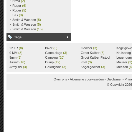
Erma
(2)
Ruger
(6)
Ruger
(5)
SIG
(3)
Smith & Wesson
(5)
Smith & Wesson
(5)
Smith & Wesson
(15)
Tags
22 LR
(8)
Biker
(5)
Geweer
(3)
Kogelgew
9 MM
(3)
Camouflage
(3)
Groot Kaliber
(5)
Kruisboog
9mm
(3)
Camping
(20)
Groot Kaliber Pistool
Leger du
Airsoft
(10)
Dump
(12)
(3)
Knal
(3)
Mauser
(3
Army div
(4)
Gekkigheid
(3)
Kogel geweer
(3)
Messen
(4
Over ons
-
Algemene voorwaarden
-
Disclaimer
-
Priva
© Copyright 202