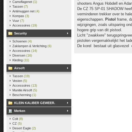
Camoflagenet
(1)
shooters Angus Hobdell en Ada
Tassen
(7)
De CZ 75 SP-01 SHADOW heeft ge
Antimuggen net
(4)
verminderen trekker over te hale
Kompas
(3)
eigenschappen.
Pistol
frame, da
Vuur
(7)
wijzigingen, zoals uitsparing ond
Accessoires
(19)
hogere grip van dit pistool.
Security
Licht "zwakkere" terugspringve
pistolen vergemakkelijkt het lad
Schoenen
(4)
De korel bestaat uit glasvezel d
Zaklampen & Verlichting
(6)
Accessoires
(14)
Diversen
(16)
Kleding
(11)
Airsoft
Tassen
(19)
Vesten
(5)
Accessoires
(13)
Munitie Airsoft
(5)
Bescherming
(1)
KLEIN KALIBER GEWEER.
Merken
Colt
(8)
CZ
(5)
Desert Eagle
(2)