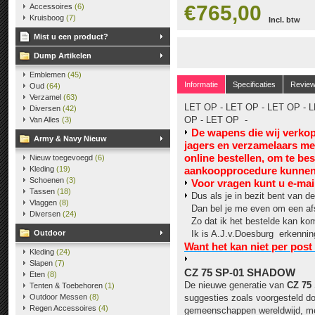
€765,00
Accessoires
(6)
Kruisboog
(7)
Incl. btw
Mist u een product?
Dump Artikelen
Emblemen
(45)
Informatie
Specificaties
Revie
Oud
(64)
Verzamel
(63)
LET OP - LET OP - LET OP - L
Diversen
(42)
OP - LET OP -
Van Alles
(3)
De wapens die wij verko
Army & Navy Nieuw
jagers en verzamelaars m
online bestellen, om te be
Nieuw toegevoegd
(6)
Kleding
(19)
aankoopprocedure kunnen 
Schoenen
(3)
V
oor vragen kunt u e-mai
Tassen
(18)
Dus als je in bezit bent van de
Vlaggen
(8)
Dan bel je me even om een af
Diversen
(24)
Zo dat ik het bestelde kan 
Outdoor
Ik is A.J.v.Doesburg erkennin
Want het kan niet per post
Kleding
(24)
Slapen
(7)
CZ 75 SP-01 SHADOW
Eten
(8)
De nieuwe generatie van
CZ 75
Tenten & Toebehoren
(1)
Outdoor Messen
(8)
suggesties zoals voorgesteld do
Regen Accessoires
(4)
gemeenschappen wereldwijd, me