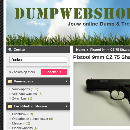
Zoeken
Home
Pistool 9mm CZ 75 Shado
Pistool 9mm CZ 75 Sh
» Zoeken op merk
Zoeken »
Vuurwapens
Vuurwapens
(153)
Vrije Vuurwapens.
(6)
Zwart kruit
(1)
Luchtdruk en Messen
Luchtdruk
(63)
Onderhoud/ schoonmaak
(6)
Messen
(62)
Blankewapens
(4)