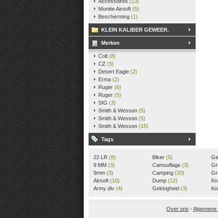
Accessoires
(13)
Munitie Airsoft
(5)
Bescherming
(1)
KLEIN KALIBER GEWEER.
Merken
Colt
(8)
CZ
(5)
Desert Eagle
(2)
Erma
(2)
Ruger
(6)
Ruger
(5)
SIG
(3)
Smith & Wesson
(5)
Smith & Wesson
(5)
Smith & Wesson
(15)
Tags
22 LR
(8)
Biker
(5)
Ge
9 MM
(3)
Camouflage
(3)
Gr
9mm
(3)
Camping
(20)
Gr
Airsoft
(10)
Dump
(12)
(3)
Kn
Army div
(4)
Gekkigheid
(3)
Ko
Over ons
-
Algemene