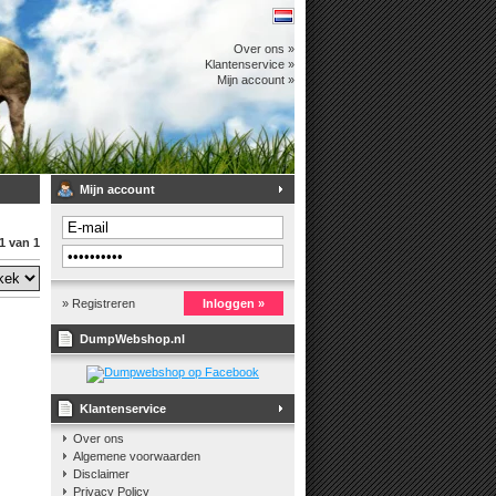
Over ons »
Klantenservice »
Mijn account »
Mijn account
1 van 1
» Registreren
Inloggen »
DumpWebshop.nl
Klantenservice
Over ons
Algemene voorwaarden
Disclaimer
Privacy Policy