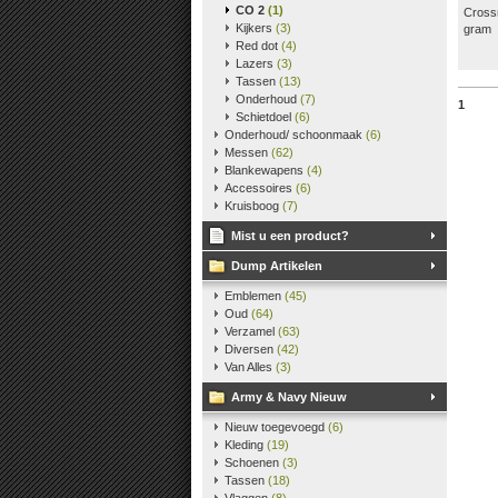
CO 2
(1)
Cross
Kijkers
(3)
gram
Red dot
(4)
Lazers
(3)
Tassen
(13)
Onderhoud
(7)
1
Schietdoel
(6)
Onderhoud/ schoonmaak
(6)
Messen
(62)
Blankewapens
(4)
Accessoires
(6)
Kruisboog
(7)
Mist u een product?
Dump Artikelen
Emblemen
(45)
Oud
(64)
Verzamel
(63)
Diversen
(42)
Van Alles
(3)
Army & Navy Nieuw
Nieuw toegevoegd
(6)
Kleding
(19)
Schoenen
(3)
Tassen
(18)