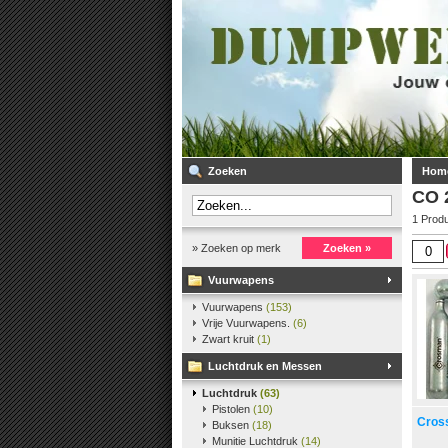
Zoeken
Hom
CO 
1 Prod
» Zoeken op merk
Zoeken »
Vuurwapens
Vuurwapens
(153)
Vrije Vuurwapens.
(6)
Zwart kruit
(1)
Luchtdruk en Messen
Luchtdruk
(63)
Pistolen
(10)
Cros
Buksen
(18)
Munitie Luchtdruk
(14)