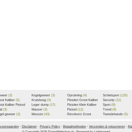
weer
(3)
Kogelgeweer
(3)
Opruiming
(4)
Schietsport
(125)
oot Kaliber
(5)
Kruisboog
(3)
Pistolen Groot Kaliber
Security
(11)
oot Kaliber Pistool
Leger dump
(17)
(11)
Pistolen Klein Kaliber
Sport
(8)
al
(3)
Mauser
(3)
(10)
Pistool
(12)
Trend
(8)
gel geweer
(3)
Messen
(43)
Revolvers Groot
Tweedehands
(5)
Kaliber
(18)
 voorwaarden
-
Disclaimer
-
Privacy Policy
-
Betaalmethoden
-
Verzenden & retourneren
-
Kl
© Copyright 2026 DumpWebshop.nl - Powered by
Lightspeed