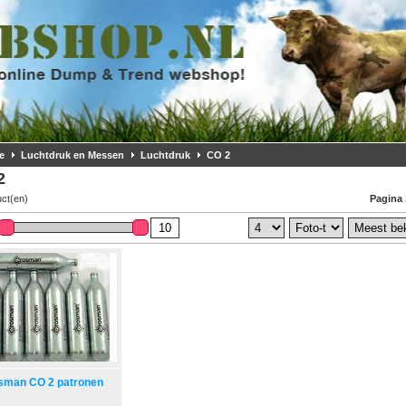
e
Luchtdruk en Messen
Luchtdruk
CO 2
2
uct(en)
Pagina 
sman CO 2 patronen