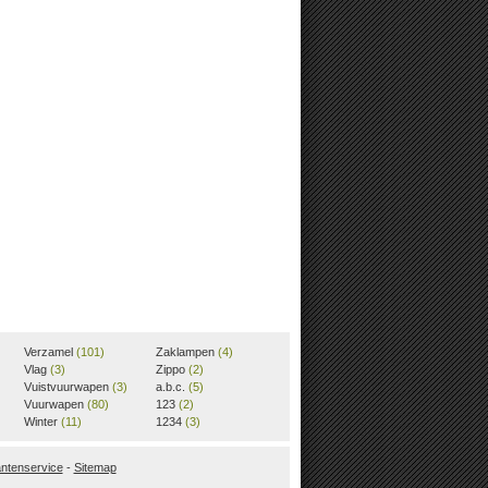
Verzamel
(101)
Zaklampen
(4)
Vlag
(3)
Zippo
(2)
Vuistvuurwapen
(3)
a.b.c.
(5)
Vuurwapen
(80)
123
(2)
Winter
(11)
1234
(3)
antenservice
-
Sitemap