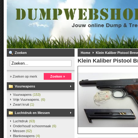
Zoeken
Home
Klein Kaliber Pistool Bre
Klein Kaliber Pistool 
» Zoeken op merk
Zoeken »
Vuurwapens
Vuurwapens
(153)
Vrije Vuurwapens.
(6)
Zwart kruit
(1)
Luchtdruk en Messen
Luchtdruk
(63)
Onderhoud/ schoonmaak
(6)
Messen
(62)
Blankewapens
(4)