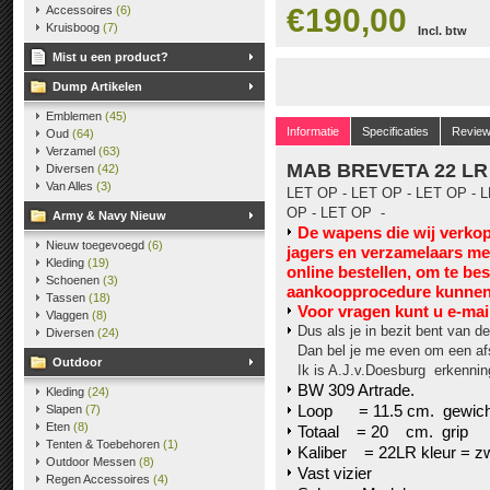
€190,00
Accessoires
(6)
Kruisboog
(7)
Incl. btw
Mist u een product?
Dump Artikelen
Emblemen
(45)
Informatie
Specificaties
Revie
Oud
(64)
Verzamel
(63)
MAB BREVETA 22 LR
Diversen
(42)
Van Alles
(3)
LET OP - LET OP - LET OP - L
OP - LET OP -
Army & Navy Nieuw
De wapens die wij verko
Nieuw toegevoegd
(6)
jagers en verzamelaars m
Kleding
(19)
online bestellen, om te be
Schoenen
(3)
aankoopprocedure kunnen 
Tassen
(18)
V
oor vragen kunt u e-mai
Vlaggen
(8)
Dus als je in bezit bent van de
Diversen
(24)
Dan bel je me even om een af
Outdoor
Ik is A.J.v.Doesburg erkennin
BW 309 Artrade.
Kleding
(24)
Loop = 11.5 cm. gewich
Slapen
(7)
Eten
(8)
Totaal = 20 cm. grip
Tenten & Toebehoren
(1)
Kaliber = 22LR kleur = zw
Outdoor Messen
(8)
Vast vizier
Regen Accessoires
(4)