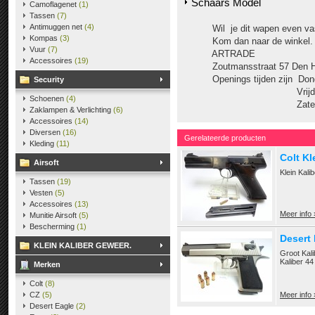
Schaars Model
Camoflagenet
(1)
Tassen
(7)
Antimuggen net
(4)
Wil je dit wapen even vas
Kompas
(3)
Kom dan naar de winkel.
Vuur
(7)
ARTRADE
Accessoires
(19)
Zoutmansstraat 57 Den H
Openings tijden zijn Donderd
Security
Vrijdag 10.00 tot 
Schoenen
(4)
Zaterdag 10.00
Zaklampen & Verlichting
(6)
Accessoires
(14)
Diversen
(16)
Gerelateerde producten
Kleding
(11)
Colt Kl
Airsoft
Klein Kali
Tassen
(19)
Vesten
(5)
Accessoires
(13)
Meer info 
Munitie Airsoft
(5)
Bescherming
(1)
Desert
KLEIN KALIBER GEWEER.
Groot Kal
Kaliber 4
Merken
Colt
(8)
CZ
(5)
Meer info 
Desert Eagle
(2)