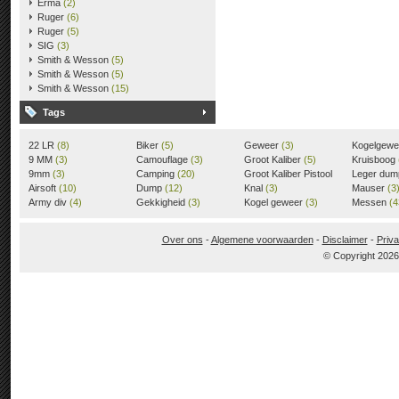
Erma
(2)
Ruger
(6)
Ruger
(5)
SIG
(3)
Smith & Wesson
(5)
Smith & Wesson
(5)
Smith & Wesson
(15)
Tags
22 LR
(8)
Biker
(5)
Geweer
(3)
Kogelgew
9 MM
(3)
Camouflage
(3)
Groot Kaliber
(5)
Kruisboog
9mm
(3)
Camping
(20)
Groot Kaliber Pistool
Leger du
Airsoft
(10)
Dump
(12)
(3)
Knal
(3)
Mauser
(3
Army div
(4)
Gekkigheid
(3)
Kogel geweer
(3)
Messen
(4
Over ons
-
Algemene voorwaarden
-
Disclaimer
-
Priva
© Copyright 202