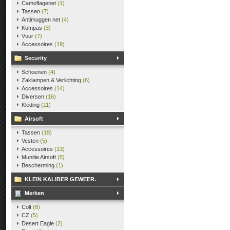
Camoflagenet
(1)
Tassen
(7)
Antimuggen net
(4)
Kompas
(3)
Vuur
(7)
Accessoires
(19)
Security
Schoenen
(4)
Zaklampen & Verlichting
(6)
Accessoires
(14)
Diversen
(16)
Kleding
(11)
Airsoft
Tassen
(19)
Vesten
(5)
Accessoires
(13)
Munitie Airsoft
(5)
Bescherming
(1)
KLEIN KALIBER GEWEER.
Merken
Colt
(8)
CZ
(5)
Desert Eagle
(2)