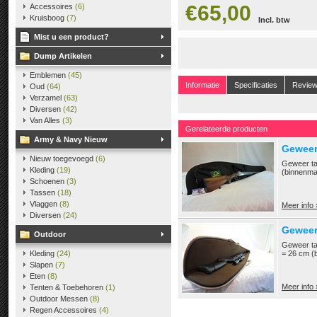
€65,00
Accessoires
(6)
Kruisboog
(7)
Incl. btw
Mist u een product?
Dump Artikelen
Emblemen
(45)
Informatie
Specificaties
Revie
Oud
(64)
Verzamel
(63)
Diversen
(42)
Van Alles
(3)
Gerelateerde producten
Army & Navy Nieuw
Geweer
Nieuw toegevoegd
(6)
Geweer ta
Kleding
(19)
(binnenma
Schoenen
(3)
Tassen
(18)
Vlaggen
(8)
Meer info 
Diversen
(24)
Geweer
Outdoor
Geweer tas
Kleding
(24)
= 26 cm (
Slapen
(7)
Eten
(8)
Meer info 
Tenten & Toebehoren
(1)
Outdoor Messen
(8)
Regen Accessoires
(4)