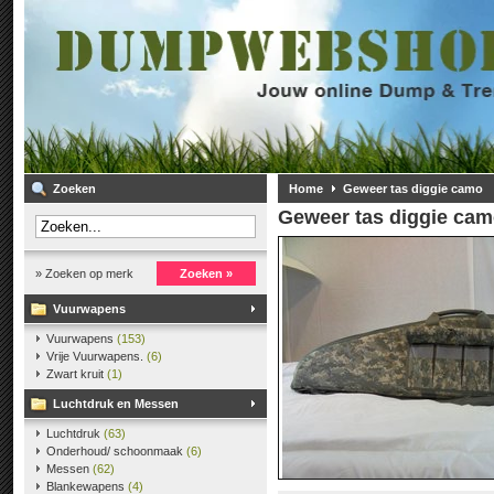
Zoeken
Home
Geweer tas diggie camo
Geweer tas diggie ca
» Zoeken op merk
Zoeken »
Vuurwapens
Vuurwapens
(153)
Vrije Vuurwapens.
(6)
Zwart kruit
(1)
Luchtdruk en Messen
Luchtdruk
(63)
Onderhoud/ schoonmaak
(6)
Messen
(62)
Blankewapens
(4)