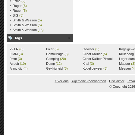
Erma
(2)
Ruger
(6)
Ruger
(5)
SIG
(3)
Smith & Wesson
(5)
Smith & Wesson
(5)
Smith & Wesson
(15)
Tags
22 LR
(8)
Biker
(5)
Geweer
(3)
Kogelgew
9 MM
(3)
Camouflage
(3)
Groot Kaliber
(5)
Kruisboog
9mm
(3)
Camping
(20)
Groot Kaliber Pistool
Leger du
Airsoft
(10)
Dump
(12)
(3)
Knal
(3)
Mauser
(3
Army div
(4)
Gekkigheid
(3)
Kogel geweer
(3)
Messen
(4
Over ons
-
Algemene voorwaarden
-
Disclaimer
-
Priva
© Copyright 202