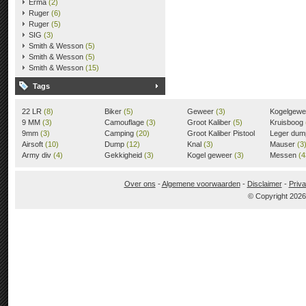
Erma
(2)
Ruger
(6)
Ruger
(5)
SIG
(3)
Smith & Wesson
(5)
Smith & Wesson
(5)
Smith & Wesson
(15)
Tags
22 LR
(8)
Biker
(5)
Geweer
(3)
Kogelgew
9 MM
(3)
Camouflage
(3)
Groot Kaliber
(5)
Kruisboog
9mm
(3)
Camping
(20)
Groot Kaliber Pistool
Leger du
Airsoft
(10)
Dump
(12)
(3)
Knal
(3)
Mauser
(3
Army div
(4)
Gekkigheid
(3)
Kogel geweer
(3)
Messen
(4
Over ons
-
Algemene voorwaarden
-
Disclaimer
-
Priva
© Copyright 202