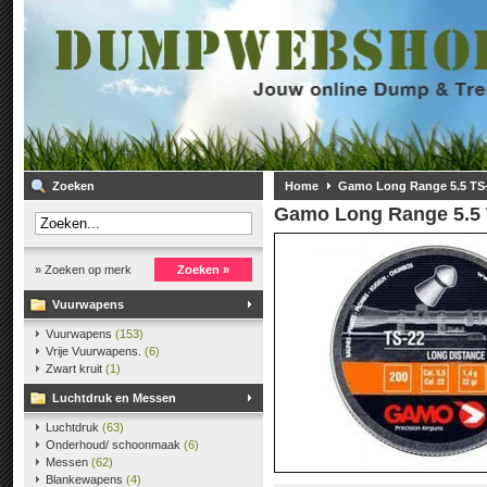
Zoeken
Home
Gamo Long Range 5.5 TS
Gamo Long Range 5.5 
» Zoeken op merk
Zoeken »
Vuurwapens
Vuurwapens
(153)
Vrije Vuurwapens.
(6)
Zwart kruit
(1)
Luchtdruk en Messen
Luchtdruk
(63)
Onderhoud/ schoonmaak
(6)
Messen
(62)
Blankewapens
(4)