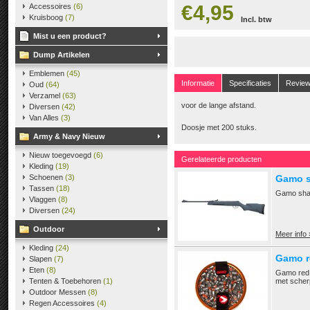
€4,95
Accessoires
(6)
Kruisboog
(7)
Incl. btw
Mist u een product?
Dump Artikelen
Emblemen
(45)
Informatie
Specificaties
Revie
Oud
(64)
Verzamel
(63)
voor de lange afstand.
Diversen
(42)
Van Alles
(3)
Doosje met 200 stuks.
Army & Navy Nieuw
Nieuw toegevoegd
(6)
Gerelateerde producten
Kleding
(19)
Schoenen
(3)
Gamo s
Tassen
(18)
Gamo sha
Vlaggen
(8)
Diversen
(24)
Outdoor
Meer info 
Kleding
(24)
Gamo re
Slapen
(7)
Eten
(8)
Gamo red f
Tenten & Toebehoren
(1)
met scherp
Outdoor Messen
(8)
Regen Accessoires
(4)