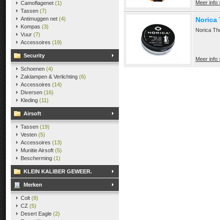
Meer info 
Camoflagenet
(1)
Tassen
(7)
Antimuggen net
(4)
Norica
Kompas
(3)
Norica Th
Vuur
(7)
Accessoires
(19)
Security
Meer info 
Schoenen
(4)
Zaklampen & Verlichting
(6)
Accessoires
(14)
Diversen
(16)
Kleding
(11)
Airsoft
Tassen
(19)
Vesten
(5)
Accessoires
(13)
Munitie Airsoft
(5)
Bescherming
(1)
KLEIN KALIBER GEWEER.
Merken
Colt
(8)
CZ
(5)
Desert Eagle
(2)