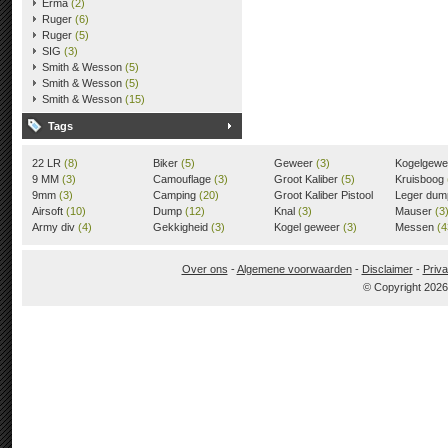
Erma
(2)
Ruger
(6)
Ruger
(5)
SIG
(3)
Smith & Wesson
(5)
Smith & Wesson
(5)
Smith & Wesson
(15)
Tags
22 LR
(8)
Biker
(5)
Geweer
(3)
Kogelgew
9 MM
(3)
Camouflage
(3)
Groot Kaliber
(5)
Kruisboog
9mm
(3)
Camping
(20)
Groot Kaliber Pistool
Leger du
Airsoft
(10)
Dump
(12)
(3)
Knal
(3)
Mauser
(3
Army div
(4)
Gekkigheid
(3)
Kogel geweer
(3)
Messen
(4
Over ons
-
Algemene voorwaarden
-
Disclaimer
-
Priva
© Copyright 202