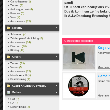
Camoflagenet
(1)
pand)
Tassen
(7)
Of u heeft een bedrijf dus k.
Antimuggen net
(4)
Dus ik kom hem zelf je buks o
Kompas
(3)
Ik A.J.v.Doesburg Erkenning 
Vuur
(7)
Accessoires
(19)
Security
Schoenen
(4)
Zaklampen & Verlichting
(6)
Gerelateerde producten
Accessoires
(14)
Diversen
(16)
Kogelv
Kleding
(11)
Kogelvang
Airsoft
Tassen
(19)
Vesten
(5)
Meer info 
Accessoires
(13)
Munitie Airsoft
(5)
Gamo m
Bescherming
(1)
Gamo matc
KLEIN KALIBER GEWEER.
Merken
Meer info 
Colt
(8)
CZ
(5)
Desert Eagle
(2)