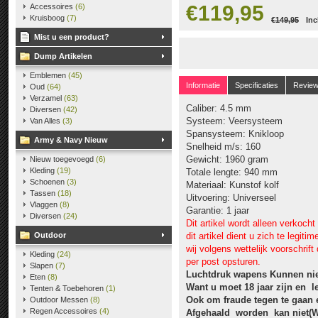
€119,95
Accessoires
(6)
Kruisboog
(7)
€149,95
Inc
Mist u een product?
Dump Artikelen
Emblemen
(45)
Informatie
Specificaties
Revie
Oud
(64)
Verzamel
(63)
Caliber: 4.5 mm
Diversen
(42)
Systeem: Veersysteem
Van Alles
(3)
Spansysteem: Knikloop
Army & Navy Nieuw
Snelheid m/s: 160
Gewicht: 1960 gram
Nieuw toegevoegd
(6)
Kleding
(19)
Totale lengte: 940 mm
Schoenen
(3)
Materiaal: Kunstof kolf
Tassen
(18)
Uitvoering: Universeel
Vlaggen
(8)
Garantie: 1 jaar
Diversen
(24)
Dit artikel wordt alleen verkoch
Outdoor
dit artikel dient u zich te legit
wij volgens wettelijk voorschrif
Kleding
(24)
per post opsturen.
Slapen
(7)
Luchtdruk wapens Kunnen nie
Eten
(8)
Want u moet 18 jaar zijn en
l
Tenten & Toebehoren
(1)
Ook om fraude tegen te gaan 
Outdoor Messen
(8)
Regen Accessoires
(4)
Afgehaald worden kan niet(Wa