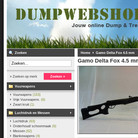
Zoeken
Home
Gamo Delta Fox 4.5 mm
Gamo Delta Fox 4.5 m
» Zoeken op merk
Zoeken »
Vuurwapens
Vuurwapens
(153)
Vrije Vuurwapens.
(6)
Zwart kruit
(1)
Luchtdruk en Messen
Luchtdruk
(63)
Onderhoud/ schoonmaak
(6)
Messen
(62)
Blankewapens
(4)