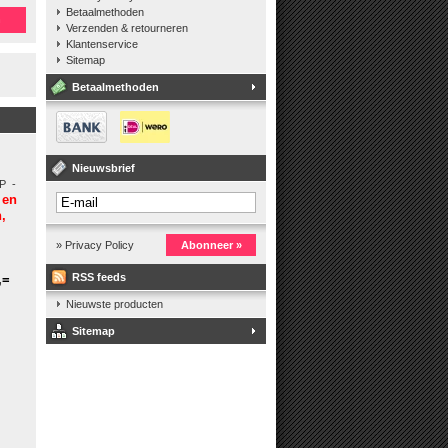
Betaalmethoden
n
Verzenden & retourneren
Klantenservice
Sitemap
Betaalmethoden
Nieuwsbrief
P -
 en
,
» Privacy Policy
Abonneer »
RSS feeds
,=
Nieuwste producten
Sitemap