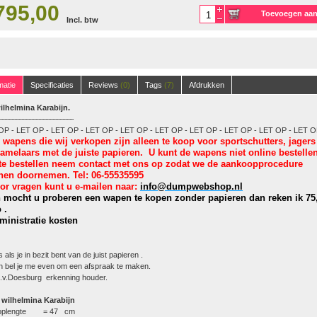
795,00
Toevoegen aa
Incl. btw
winkelwagen
matie
Specificaties
Reviews
(0)
Tags
(7)
Afdrukken
ilhelmina Karabijn.
----------------------------------------------------
OP - LET OP - LET OP - LET OP - LET OP - LET OP - LET OP - LET OP - LET OP - LET O
 wapens die wij verkopen
zijn alleen te koop voor sportschutters, jagers
zamelaars met de
juiste papieren. U kunt de wapens niet online bestellen
te bestellen neem contact met ons op zodat we de aankoopprocedure
nen doornemen. Tel: 06-55535595
or vragen kunt u e-mailen naar:
info@dumpwebshop.nl
 mocht u proberen een wapen te kopen zonder papieren dan reken ik 75
 .
ministratie kosten
 als je in bezit bent van de juist papieren .
 bel je me even om een afspraak te maken.
.v.Doesburg erkenning houder.
 wilhelmina Karabijn
oplengte = 47 cm