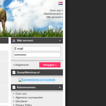
Over ons »
Klantenservice »
Mijn account »
Mijn account
» Registreren
Inloggen »
DumpWebshop.nl
Klantenservice
Over ons
Algemene voorwaarden
Disclaimer
Privacy Policy