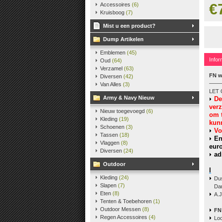
€
Accessoires
(6)
Kruisboog
(7)
Mist u een product?
Dump Artikelen
Emblemen
(45)
Infor
Oud
(64)
Verzamel
(63)
FN w
Diversen
(42)
-------------
Van Alles
(3)
LET 
Army & Navy Nieuw
De
ver
Nieuw toegevoegd
(6)
om 
Kleding
(19)
kun
Schoenen
(3)
V
o
Tassen
(18)
En
Vlaggen
(8)
euro
Diversen
(24)
ad
Outdoor
l
Kleding
(24)
Dus
Slapen
(7)
Dan
Eten
(8)
A.J
Tenten & Toebehoren
(1)
Outdoor Messen
(8)
FN
Regen Accessoires
(4)
Lo