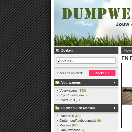
Zoeken
Hom
FN
» Zoeken op merk
Zoeken »
Vuurwapens
Vuurwapens
(153)
Vrije Vuurwapens.
(6)
Zwart kruit
(1)
Luchtdruk en Messen
Luchtdruk
(63)
Onderhoud/ schoonmaak
(6)
Messen
(62)
Blankewapens
(4)