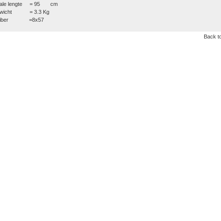
tale lengte = 95 cm
wicht = 3.3 Kg
aliber =8x57
Back to