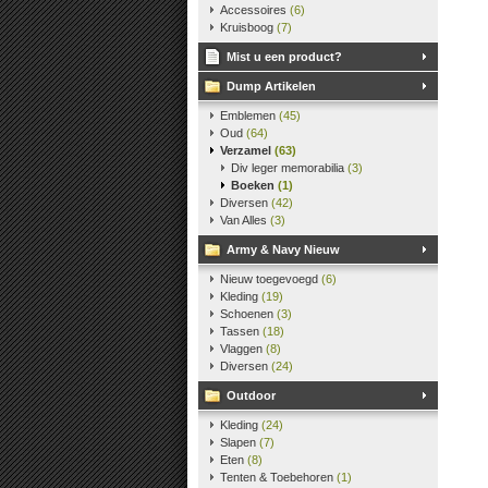
Accessoires
(6)
Kruisboog
(7)
Mist u een product?
Dump Artikelen
Emblemen
(45)
Oud
(64)
Verzamel
(63)
Div leger memorabilia
(3)
Boeken
(1)
Diversen
(42)
Van Alles
(3)
Army & Navy Nieuw
Nieuw toegevoegd
(6)
Kleding
(19)
Schoenen
(3)
Tassen
(18)
Vlaggen
(8)
Diversen
(24)
Outdoor
Kleding
(24)
Slapen
(7)
Eten
(8)
Tenten & Toebehoren
(1)