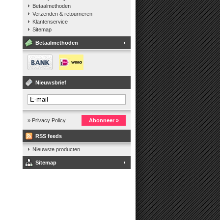
Betaalmethoden
Verzenden & retourneren
Klantenservice
Sitemap
Betaalmethoden
Nieuwsbrief
» Privacy Policy
Abonneer »
RSS feeds
Nieuwste producten
Sitemap