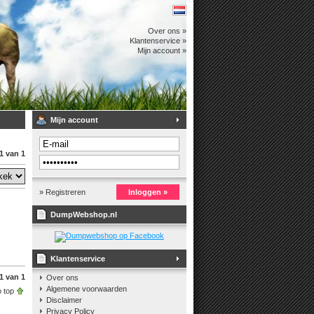
Over ons »
Klantenservice »
Mijn account »
Mijn account
1 van 1
» Registreren
Inloggen »
DumpWebshop.nl
Klantenservice
1 van 1
Over ons
Algemene voorwaarden
 top
Disclaimer
Privacy Policy