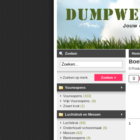
Zoeken
Hom
Boe
0 Prod
» Zoeken op merk
Zoeken »
Vuurwapens
Vuurwapens
(153)
Vrije Vuurwapens.
(6)
Zwart kruit
(1)
Luchtdruk en Messen
Luchtdruk
(63)
1
Onderhoud/ schoonmaak
(6)
Messen
(62)
Blankewapens
(4)