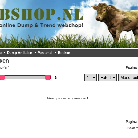
e
Dump Artikelen
Verzamel
Boeken
ken
uct(en)
Pagina 
Geen producten gevonden!...
Pagina 
Back to