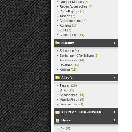
Outdoor Messen
(8)
Regen Accessoires
(4)
Camoflagenet
(1)
Tassen
(7)
Antimuggen net
(4)
Kompas
(3)
Vuur
(7)
Accessoires
(19)
Security
Schoenen
(4)
Zaklampen & Verlichting
(6)
Accessoires
(14)
Diversen
(16)
Kleding
(11)
Airsoft
Tassen
(19)
Vesten
(5)
Accessoires
(13)
Munitie Airsoft
(5)
Bescherming
(1)
KLEIN KALIBER GEWEER.
Merken
Colt
(8)