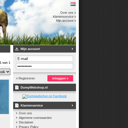
Over ons »
Klantenservice »
Mijn account »
Mijn account
1 van 1
» Registreren
Inloggen »
DumpWebshop.nl
Klantenservice
Over ons
Algemene voorwaarden
Disclaimer
Privacy Policy