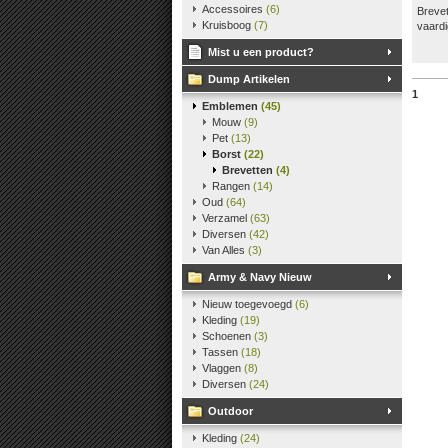
Accessoires
(6)
Brevet
Kruisboog
(7)
vaardi
Mist u een product?
Dump Artikelen
1
Emblemen
(45)
Mouw
(9)
Pet
(13)
Borst
(22)
Brevetten
(4)
Rangen
(14)
Oud
(64)
Verzamel
(63)
Diversen
(42)
Van Alles
(3)
Army & Navy Nieuw
Nieuw toegevoegd
(6)
Kleding
(19)
Schoenen
(3)
Tassen
(18)
Vlaggen
(8)
Diversen
(24)
Outdoor
Kleding
(24)