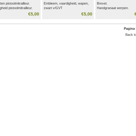
ten pistoolmitrailleur.
Embleem, vaardigheid, wapen,
Brevet.
gheid pistoolmitrailleur.
zwart v/GVT
Handgranaat werpen.
Met de P = Pistool
Stof Kleur groen
€5,00
€5,00
Pagina 
Back to