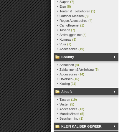
Slapen
(7)
Eten
(8)
Tenten & Toebehoren
(1)
Outdoor Messen
(8)
Regen Accessoires
(4)
Camoflagenet
(1)
Tassen
(7)
Antimuggen net
(4)
Kompas
(3)
Vuur
(7)
Accessoires
(19)
Security
Schoenen
(4)
Zaklampen & Verlichting
(6)
Accessoires
(14)
Diversen
(16)
Kleding
(11)
Airsoft
Tassen
(19)
Vesten
(5)
Accessoires
(13)
Munitie Airsoft
(5)
Bescherming
(1)
KLEIN KALIBER GEWEER.