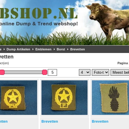
e
Dump Artikelen
Emblemen
Borst
Brevetten
vetten
uct(en)
Pagina 
etten
Brevetten
Brevetten