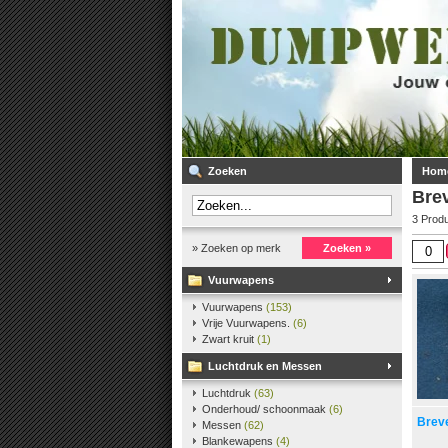
Zoeken
Hom
Bre
3 Prod
» Zoeken op merk
Zoeken »
Vuurwapens
Vuurwapens
(153)
Vrije Vuurwapens.
(6)
Zwart kruit
(1)
Luchtdruk en Messen
Luchtdruk
(63)
Onderhoud/ schoonmaak
(6)
Brev
Messen
(62)
Blankewapens
(4)