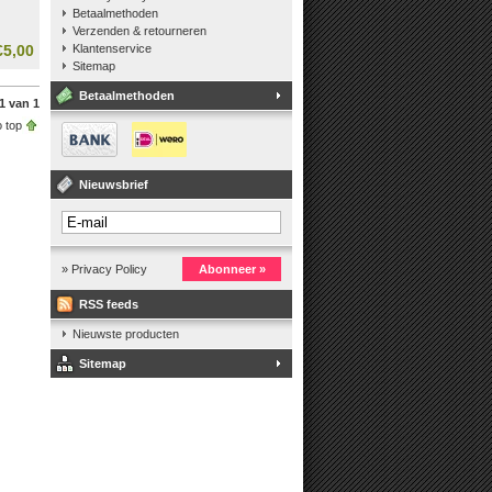
Betaalmethoden
Verzenden & retourneren
€5,00
Klantenservice
Sitemap
Betaalmethoden
1 van 1
 top
Nieuwsbrief
» Privacy Policy
Abonneer »
RSS feeds
Nieuwste producten
Sitemap