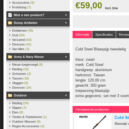
€59,00
Accessoires
(6)
Kruisboog
(7)
Incl. btw
Mist u een product?
Dump Artikelen
Emblemen
(45)
Informatie
Specificaties
Revie
Oud
(64)
Verzamel
(63)
Diversen
(42)
Cold Steel Blaaspijp tweedelig
Van Alles
(3)
Army & Navy Nieuw
kleur: zwart
merk: Cold Steel
Nieuw toegevoegd
(6)
Kleding
(19)
handgreep: aluminium
Schoenen
(3)
herkomst: Taiwan
Tassen
(18)
lengte: 120,00 cm
Vlaggen
(8)
gewicht: 350 gram
Diversen
(24)
toepassing:blaaspijp
Outdoor
extra gegevens: set met 3 soorte
Kleding
(24)
Slapen
(7)
Gerelateerde producten
Eten
(8)
Tenten & Toebehoren
(1)
Cold S
Outdoor Messen
(8)
Blaaspijp 
Regen Accessoires
(4)