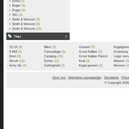
Erma
(2)
Ruger
(6)
Ruger
(5)
SIG
(3)
Smith & Wesson
(5)
Smith & Wesson
(5)
Smith & Wesson
(15)
Tags
22 LR
(8)
Biker
(5)
Geweer
(3)
Kogelgew
9 MM
(3)
Camouflage
(3)
Groot Kaliber
(5)
Kruisboog
9mm
(3)
Camping
(20)
Groot Kaliber Pistool
Leger du
Airsoft
(10)
Dump
(12)
(3)
Knal
(3)
Mauser
(3
Army div
(4)
Gekkigheid
(3)
Kogel geweer
(3)
Messen
(4
Over ons
-
Algemene voorwaarden
-
Disclaimer
-
Priva
© Copyright 202