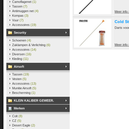
Camoflagenet
(1)
Tassen
(7)
Antimuggen net
(4)
Meer info 
Kompas
(3)
Vuur
(7)
Cold St
Accessoires
(19)
Darts voor
Security
Schoenen
(4)
Meer info 
Zaklampen & Verlichting
(6)
Accessoires
(14)
Diversen
(16)
Kleding
(11)
Airsoft
Tassen
(19)
Vesten
(5)
Accessoires
(13)
Munitie Airsoft
(5)
Bescherming
(1)
KLEIN KALIBER GEWEER.
Merken
Colt
(8)
CZ
(5)
Desert Eagle
(2)