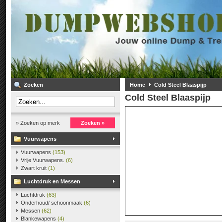
Zoeken
Home
Cold Steel Blaaspijp
Cold Steel Blaaspijp
» Zoeken op merk
Zoeken »
Vuurwapens
Vuurwapens
(153)
Vrije Vuurwapens.
(6)
Zwart kruit
(1)
Luchtdruk en Messen
Luchtdruk
(63)
Onderhoud/ schoonmaak
(6)
Messen
(62)
Blankewapens
(4)