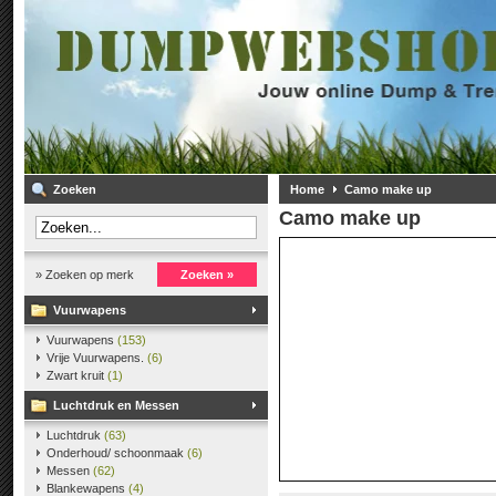
Zoeken
Home
Camo make up
Camo make up
» Zoeken op merk
Zoeken »
Vuurwapens
Vuurwapens
(153)
Vrije Vuurwapens.
(6)
Zwart kruit
(1)
Luchtdruk en Messen
Luchtdruk
(63)
Onderhoud/ schoonmaak
(6)
Messen
(62)
Blankewapens
(4)