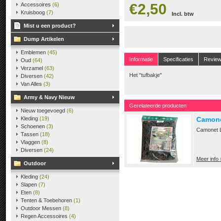
€2,50
Accessoires
(6)
Kruisboog
(7)
Incl. btw
Mist u een product?
Dump Artikelen
Emblemen
(45)
Informatie
Specificaties
Revie
Oud
(64)
Verzamel
(63)
Het "tufbakje"
Diversen
(42)
Van Alles
(3)
Army & Navy Nieuw
Gerelateerde producten
Nieuw toegevoegd
(6)
Kleding
(19)
Camone
Schoenen
(3)
Camonet 
Tassen
(18)
Vlaggen
(8)
Diversen
(24)
Meer info 
Outdoor
Kleding
(24)
Slapen
(7)
Eten
(8)
Tenten & Toebehoren
(1)
Outdoor Messen
(8)
Regen Accessoires
(4)