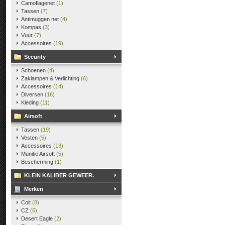
Camoflagenet
(1)
Tassen
(7)
Antimuggen net
(4)
Kompas
(3)
Vuur
(7)
Accessoires
(19)
Security
Schoenen
(4)
Zaklampen & Verlichting
(6)
Accessoires
(14)
Diversen
(16)
Kleding
(11)
Airsoft
Tassen
(19)
Vesten
(5)
Accessoires
(13)
Munitie Airsoft
(5)
Bescherming
(1)
KLEIN KALIBER GEWEER.
Merken
Colt
(8)
CZ
(5)
Desert Eagle
(2)