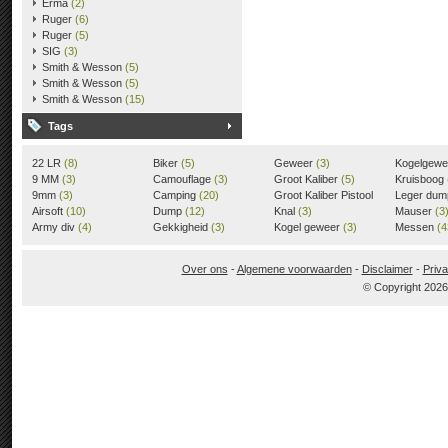
Erma
(2)
Ruger
(6)
Ruger
(5)
SIG
(3)
Smith & Wesson
(5)
Smith & Wesson
(5)
Smith & Wesson
(15)
Tags
22 LR
(8)
Biker
(5)
Geweer
(3)
Kogelgew
9 MM
(3)
Camouflage
(3)
Groot Kaliber
(5)
Kruisboog
9mm
(3)
Camping
(20)
Groot Kaliber Pistool
Leger du
Airsoft
(10)
Dump
(12)
(3)
Knal
(3)
Mauser
(3
Army div
(4)
Gekkigheid
(3)
Kogel geweer
(3)
Messen
(4
Over ons
-
Algemene voorwaarden
-
Disclaimer
-
Priva
© Copyright 202