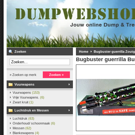
Zoeken
Home
Bugbuster guerrilla Zout
Bugbuster guerrilla
Bu
» Zoeken op merk
Zoeken »
Vuurwapens
Vuurwapens
(153)
Vrije Vuurwapens.
(6)
Zwart kruit
(1)
Luchtdruk en Messen
Luchtdruk
(63)
Onderhoud/ schoonmaak
(6)
Messen
(62)
Blankewapens
(4)