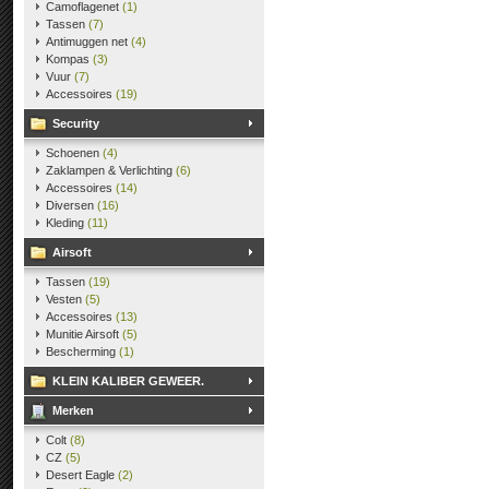
Camoflagenet
(1)
Tassen
(7)
Antimuggen net
(4)
Kompas
(3)
Vuur
(7)
Accessoires
(19)
Security
Schoenen
(4)
Zaklampen & Verlichting
(6)
Accessoires
(14)
Diversen
(16)
Kleding
(11)
Airsoft
Tassen
(19)
Vesten
(5)
Accessoires
(13)
Munitie Airsoft
(5)
Bescherming
(1)
KLEIN KALIBER GEWEER.
Merken
Colt
(8)
CZ
(5)
Desert Eagle
(2)