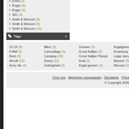
Erma
(2)
Ruger
(6)
Ruger
(5)
SIG
(3)
Smith & Wesson
(5)
Smith & Wesson
(5)
Smith & Wesson
(15)
Tags
22 LR
(8)
Biker
(5)
Geweer
(3)
Kogelgew
9 MM
(3)
Camouflage
(3)
Groot Kaliber
(5)
Kruisboog
9mm
(3)
Camping
(20)
Groot Kaliber Pistool
Leger du
Airsoft
(10)
Dump
(12)
(3)
Knal
(3)
Mauser
(3
Army div
(4)
Gekkigheid
(3)
Kogel geweer
(3)
Messen
(4
Over ons
-
Algemene voorwaarden
-
Disclaimer
-
Priva
© Copyright 202