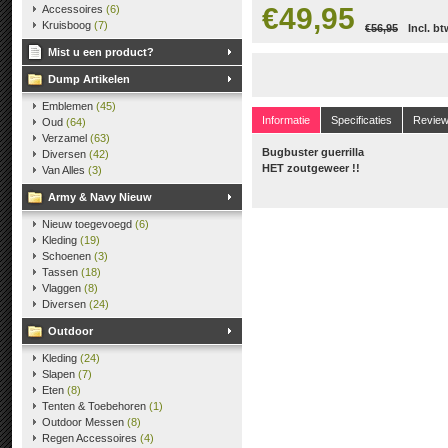
€49,95
Accessoires
(6)
Kruisboog
(7)
€56,95
Incl. bt
Mist u een product?
Dump Artikelen
Emblemen
(45)
Informatie
Specificaties
Revie
Oud
(64)
Verzamel
(63)
Bugbuster guerrilla
Diversen
(42)
HET zoutgeweer !!
Van Alles
(3)
Army & Navy Nieuw
Nieuw toegevoegd
(6)
Kleding
(19)
Schoenen
(3)
Tassen
(18)
Vlaggen
(8)
Diversen
(24)
Outdoor
Kleding
(24)
Slapen
(7)
Eten
(8)
Tenten & Toebehoren
(1)
Outdoor Messen
(8)
Regen Accessoires
(4)